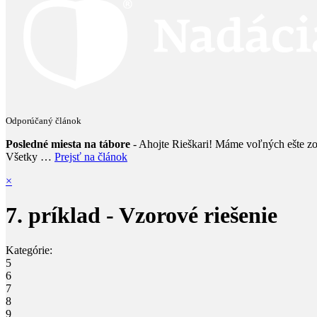
Odporúčaný článok
Posledné miesta na tábore
- Ahojte Rieškari! Máme voľných ešte zopá
Všetky …
Prejsť na článok
×
7. príklad - Vzorové riešenie
Kategórie:
5
6
7
8
9