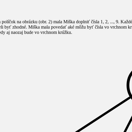
políčok na obrázku (obr. 2) mala Miška doplniť čísla
1, 2, ..., 9
. Každé
useli byť zhodné. Miška mala povedať aké môžu byť čísla vo vrchnom kr
edy aj naozaj bude vo vrchnom krúžku.