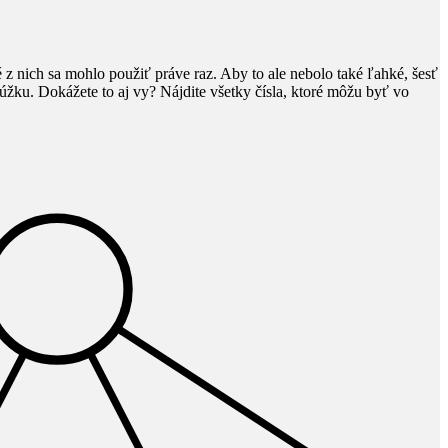
 z nich sa mohlo použiť práve raz. Aby to ale nebolo také ľahké, šesť
úžku. Dokážete to aj vy? Nájdite všetky čísla, ktoré môžu byť vo