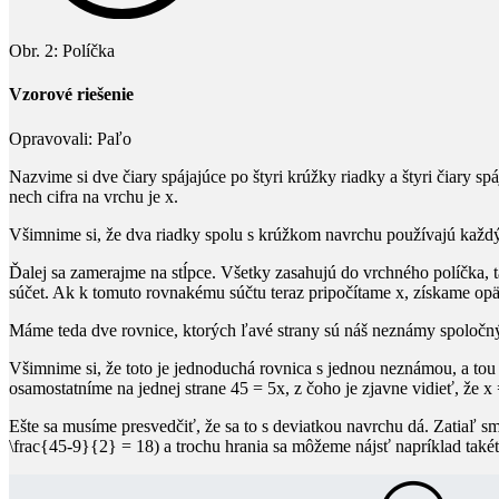
Obr. 2: Políčka
Vzorové riešenie
Opravovali:
Paľo
Nazvime si dve čiary spájajúce po štyri krúžky
riadky
a štyri čiary sp
nech cifra na vrchu je
x
.
Všimnime si, že dva riadky spolu s krúžkom navrchu používajú každ
Ďalej sa zamerajme na stĺpce. Všetky zasahujú do vrchného políčka, t
súčet. Ak k tomuto rovnakému súčtu teraz pripočítame
x
, získame op
Máme teda dve rovnice, ktorých ľavé strany sú náš neznámy spoločn
Všimnime si, že toto je jednoduchá rovnica s jednou neznámou, a to
osamostatníme na jednej strane
45 = 5x
, z čoho je zjavne vidieť, že
x 
Ešte sa musíme presvedčiť, že sa to s deviatkou navrchu dá. Zatiaľ sm
\frac{45-9}{2} = 18
) a trochu hrania sa môžeme nájsť napríklad také