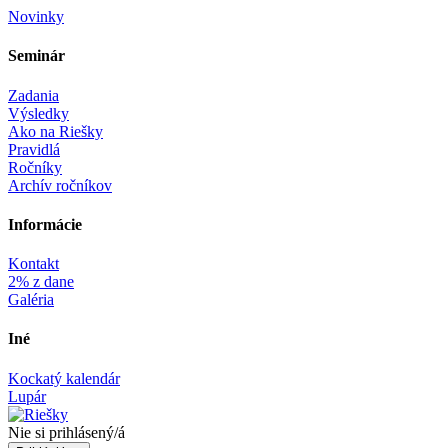
Novinky
Seminár‎
Zadania
Výsledky
Ako na Riešky
Pravidlá
Ročníky
Archív ročníkov
Informácie‎
Kontakt
2% z dane
Galéria
Iné
Kockatý kalendár
Lupár
Nie si prihlásený/á