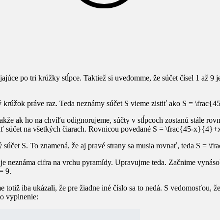
ájajúce po tri krúžky
stĺpce
. Taktiež si uvedomme, že súčet čísel 1 až 9
ý krúžok práve raz. Teda neznámy súčet
S
vieme zistiť ako
S = \frac{4
akže ak ho na chvíľu odignorujeme, súčty v stĺpcoch zostanú stále rov
äť súčet na všetkých čiarach. Rovnicou povedané
S = \frac{45-x}{4}+
ý súčet
S
. To znamená, že aj pravé strany sa musia rovnať, teda
S = \fr
u je neznáma cifra na vrchu pyramídy. Upravujme teda. Začnime vynás
= 9
.
e totiž iba ukázali, že pre žiadne iné číslo sa to nedá. S vedomosťou, 
to vyplnenie: