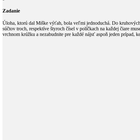
Zadanie
Úloha, ktorú dal Miške výťah, bola veľmi jednoduchá. Do kruhových 
súčtov troch, respektíve štyroch čísel v políčkach na každej čiare m
vrchnom krúžku a nezabudnite pre každé nájsť aspoň jeden prípad, k