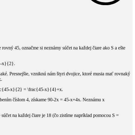
 je rovný 45, označme si neznámy súčet na každej čiare ako
S
a ešte
5-x}{2}
.
naké. Presnejšie, vzniknú nám štyri dvojice, ktoré musia mať rovnaký
x
.
ac{45-x}{2} = \frac{45-x}{4}+x
.
obením číslom 4, získame
90-2x = 45-x+4x
. Neznámu
x
že súčet na každej čiare je 18 (čo zistíme napríklad pomocou
S =