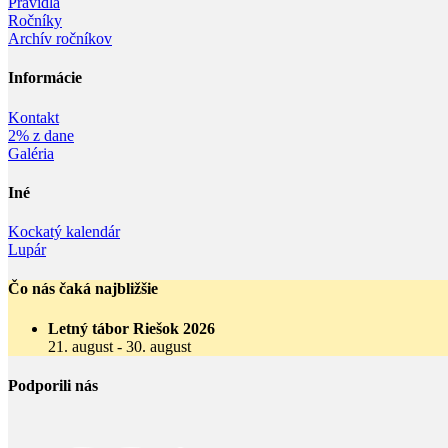
Pravidlá
Ročníky
Archív ročníkov
Informácie‎
Kontakt
2% z dane
Galéria
Iné
Kockatý kalendár
Lupár
Čo nás čaká najbližšie
Letný tábor Riešok 2026
21. august
-
30. august
Podporili nás