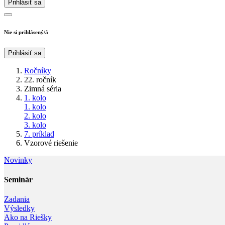
Prihlásiť sa
Nie si prihlásený/á
Prihlásiť sa
Ročníky
22. ročník
Zimná séria
1. kolo
1. kolo
2. kolo
3. kolo
7. príklad
Vzorové riešenie
Novinky
Seminár‎
Zadania
Výsledky
Ako na Riešky