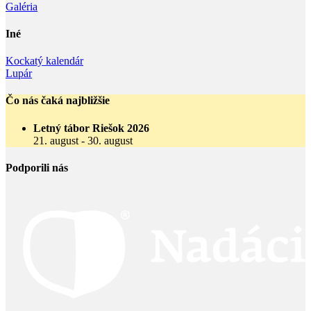
Galéria
Iné
Kockatý kalendár
Lupár
Čo nás čaká najbližšie
Letný tábor Riešok 2026
21. august
-
30. august
Podporili nás