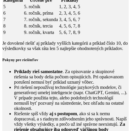
Kategória
Určené pre
Príklady
5
5. ročník
1, 2, 3, 4, 5
6
6. ročník, príma
2, 3, 4, 5, 6
7
7. ročník, sekunda
3, 4, 5, 6, 7
8
8. ročník, tercia
4, 5, 6, 7, 8
9
9. ročník, kvarta
5, 6, 7, 8, 9
Je dovolené riešiť aj príklady vyšších kategórii a príklad číslo 10, do
výsledkovky sa však ráta len 5 najlepšie ohodnotených príkladov.
Pokyny pre riešiteľov
Príklady rieš samostatne
. Za opisovanie a skupinové
riešenia sa body delia počtom opisujúcich. Pri opakovanom
porušení nemusí byť príklad uznaný vôbec.
Pri riešení nepoužívaj technológie jazykových modelov, či
generatívnej umelej inteligencie (napr. ChatGPT, Gemini, ...).
V prípade použitia tejto, alebo podobných technológií
nemusíš byť pozvaný na sústredenie, bez ohľadu na ostatné
okolnosti.
Riešenie spíš vždy
aj s postupom
, ako si sa k nemu
dopracoval, a s riadnym zdôvodnením jeho správnosti. Napíš
vždy všetky výsledky, a prečo už iné správne neexistujú.
Za
riešenie obsahujúce iba odpoveď väčšinou body