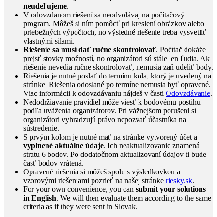
neudeľujeme
.
V odovzdanom riešení sa neodvolávaj na počítačový
program. Môžeš si ním pomôcť pri kreslení obrázkov alebo
priebežných výpočtoch, no výsledné riešenie treba vysvetliť
vlastnými silami.
Riešenie sa musí dať ručne skontrolovať
. Počítač dokáže
prejsť stovky možností, no organizátori sú stále len ľudia. Ak
riešenie nevedia ručne skontrolovať, nemusia zaň udeliť body.
Riešenia je nutné poslať do termínu kola, ktorý je uvedený na
stránke. Riešenia odoslané po termíne nemusia byť opravené.
Viac informácii k odovzdávaniu nájdeš v časti
Odovzdávanie
.
Nedodržiavanie pravidiel môže viesť k bodovému postihu
podľa uváženia organizátorov. Pri vážnejšom porušení si
organizátori vyhradzujú právo nepozvať účastníka na
sústredenie.
S prvým kolom je nutné mať na stránke vytvorený účet a
vyplnené aktuálne údaje
. Ich neaktualizovanie znamená
stratu 6 bodov. Po dodatočnom aktualizovaní údajov ti bude
časť bodov vrátená.
Opravené riešenia si môžeš spolu s výsledkovkou a
vzorovými riešeniami pozrieť na našej stránke
riesky.sk
.
For your own convenience, you can
submit your solutions
in English
. We will then evaluate them according to the same
criteria as if they were sent in Slovak.