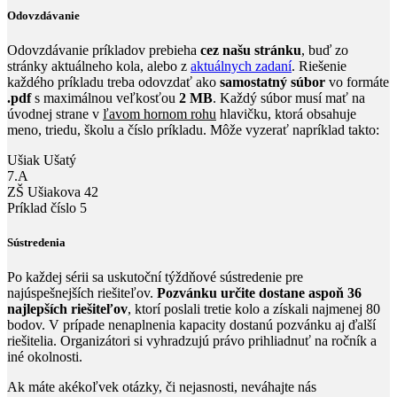
Odovzdávanie
Odovzdávanie príkladov prebieha
cez našu stránku
, buď zo
stránky aktuálneho kola, alebo z
aktuálnych zadaní
. Riešenie
každého príkladu treba odovzdať ako
samostatný súbor
vo formáte
.pdf
s maximálnou veľkosťou
2 MB
. Každý súbor musí mať na
úvodnej strane v
ľavom hornom rohu
hlavičku, ktorá obsahuje
meno, triedu, školu a číslo príkladu. Môže vyzerať napríklad takto:
Ušiak Ušatý
7.A
ZŠ Ušiakova 42
Príklad číslo 5
Sústredenia
Po každej sérii sa uskutoční týždňové sústredenie pre
najúspešnejších riešiteľov.
Pozvánku určite dostane aspoň 36
najlepších riešiteľov
, ktorí poslali tretie kolo a získali najmenej 80
bodov. V prípade nenaplnenia kapacity dostanú pozvánku aj ďalší
riešitelia. Organizátori si vyhradzujú právo prihliadnuť na ročník a
iné okolnosti.
Ak máte akékoľvek otázky, či nejasnosti, neváhajte nás