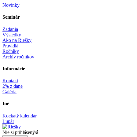
Novinky
Seminár‎
Zadania
Výsledky
Ako na Riešky
Pravidlá
Ročníky
Archív ročníkov
Informácie‎
Kontakt
2% z dane
Galéria
Iné
Kockatý kalendár
Lupár
Nie si prihlásený/á