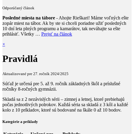
Odporúčaný článok
Posledné miesta na tábore
- Ahojte Rieškari! Máme voľných ešte
zopár miest na tábor. Ak by ste si chceli poriadne užiť posledných
10 dní leta plných programu a kamarátov, tak neváhajte sa ešte
prihlásiť. Všetky …
Prejsť na článok
×
Pravidlá
Aktualizované pre 27. ročník 2024/2025
Súťaž je určená pre 5. až 9. ročník základných škôl a príslušné
ročníky 8-ročných gymnázii.
Skladá sa z 2 nezávislých sérii – zimnej a letnej, ktoré prebiehajú
počas jednotlivých polrokov. Každá séria sa skladá z 3 kôl a každé
kolo z 10 príkladov, ktoré sú bodované na škále 0 až 10 bodov.
Kategórie a príklady