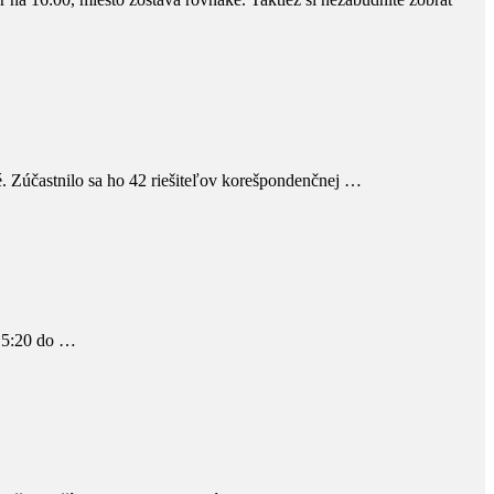
ové. Zúčastnilo sa ho 42 riešiteľov korešpondenčnej …
o 15:20 do …