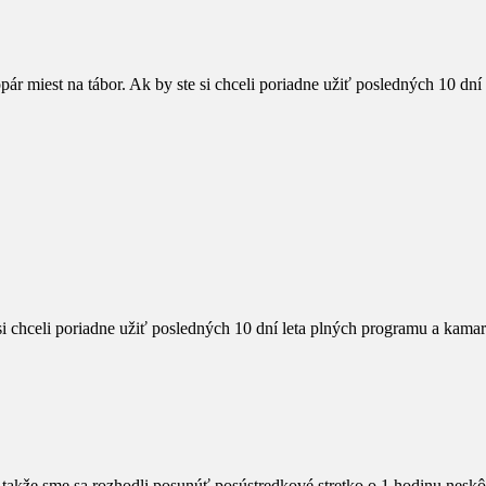
r miest na tábor. Ak by ste si chceli poriadne užiť posledných 10 dní l
i chceli poriadne užiť posledných 10 dní leta plných programu a kamará
i, takže sme sa rozhodli posunúť posústredkové stretko o 1 hodinu neskô