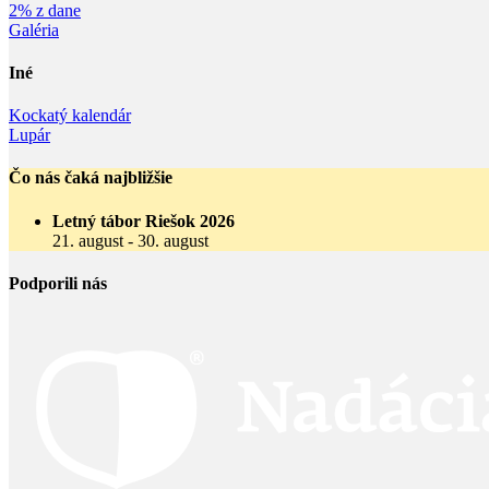
2% z dane
Galéria
Iné
Kockatý kalendár
Lupár
Čo nás čaká najbližšie
Letný tábor Riešok 2026
21. august
-
30. august
Podporili nás