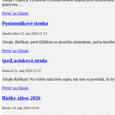
pokrývku …
Prejsť na článok
Posústredkové stretko
JakubLaffers
22. jún 2026
21:11
Ahojte, Rieškari, pred týždňom sa skončilo sústredenie, počas ktorého
Prejsť na článok
(pa)Lacinková streda
klarka.9
21. máj 2026
12:37
Ahojte Rieškari! Na výlete nám bolo super, tak sme si povedali, že by s
Prejsť na článok
Riešky tábor 2026
Danko
14. máj 2026
16:05