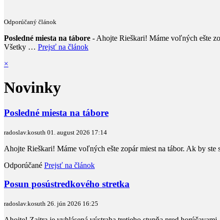
Odporúčaný článok
Posledné miesta na tábore
- Ahojte Rieškari! Máme voľných ešte zopá
Všetky …
Prejsť na článok
×
Novinky
Posledné miesta na tábore
radoslav.kosuth
01. august 2026
17:14
Ahojte Rieškari! Máme voľných ešte zopár miest na tábor. Ak by ste s
Odporúčané
Prejsť na článok
Posun posústredkového stretka
radoslav.kosuth
26. jún 2026
16:25
​Ahojte! Zajtra je vyhlásená výstraha tretieho stupňa pred horúčavam