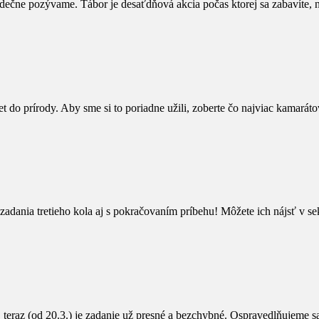
 srdečne pozývame. Tábor je desaťdňová akcia počas ktorej sa zabavíte, 
 do prírody. Aby sme si to poriadne užili, zoberte čo najviac kamaráto
 zadania tretieho kola aj s pokračovaním príbehu! Môžete ich nájsť v s
le, teraz (od 20.3.) je zadanie už presné a bezchybné. Ospravedlňujeme 