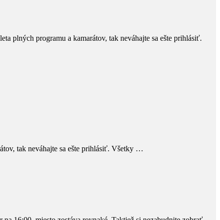
eta plných programu a kamarátov, tak neváhajte sa ešte prihlásiť.
tov, tak neváhajte sa ešte prihlásiť. Všetky …
r na 16:00, miesto zostáva rovnaké. Taktiež si nezabudnite zobrať