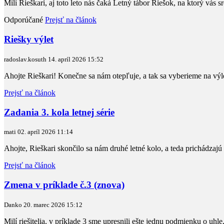
Milí Rieškari, aj toto leto nás čaká Letný tábor Riešok, na ktorý vás
Odporúčané
Prejsť na článok
Riešky výlet
radoslav.kosuth
14. apríl 2026
15:52
Ahojte Rieškari! Konečne sa nám otepľuje, a tak sa vyberieme na výlet
Prejsť na článok
Zadania 3. kola letnej série
mati
02. apríl 2026
11:14
Ahojte, Rieškari skončilo sa nám druhé letné kolo, a teda prichádzajú
Prejsť na článok
Zmena v príklade č.3 (znova)
Danko
20. marec 2026
15:12
Milí riešitelia, v príklade 3 sme upresnili ešte jednu podmienku o uh