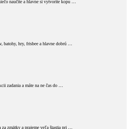
niečo naučíte a hlavne si vytvoríte kopu …
v, batohy, hry, frisbee a hlavne dobrú …
ekcii zadania a máte na ne čas do …
sa za zmätky a prajeme veľa štastia pri …