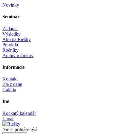
Novinky
Seminár‎
Zadania
Výsledky
Ako na Riešky
Pravidlá
Ročníky
Archív ročníkov
Informácie‎
Kontakt
2% z dane
Galéria
Iné
Kockatý kalendár
Lupár
Nie si prihlásený/á