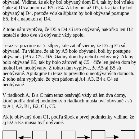
obývané. Vidíme, že ak by bol obývaný dom D4, tak by bol vďaka
šípke aj D5 a potom aj E5 a E4. Ak by bol až D5, tak aj tak by bol
obývaný aj D4, pretože vďaka šípkam by boli obývané postupne
E5, E4 a napokon aj D4.
Z toho nám vyplýva, že D5 a D4 sú isto obývané, nakoľko len D2
nestačí a tieto dva sú obývané vždy spolu.
Teraz sa pozrime na
5.
​ stĺpec, kde zatiaľ vieme, že D5 aj E5 sú
obývané. Tu vidíme, že ak by A5 bolo obývané, boli by postupne
obývané aj B5 a C5 - čiže žiadny dom by nebol neobývaný. Ak by
bolo obývané B5, tak by bolo zároveň aj C5 - čiže len jeden dom by
mohol byť neobývaný. Z tohto nám vyplýva, že A5 aj B5 sú
neobývané. Aplikujme tu teraz to pravidlo o neobývaných domoch.
Z toho nám vyplynie, že tým pádom aj A4, A3, B4 a C4 sú
neobývané.
V riadkoch A, B a C nám teraz ostávajú vždy už len dva domy,
ktoré podľa druhej podmienky o riadkoch musia byť obývané - sú
to A1, A2, B1, B2, C1, C5.
Ak je obývaný dom C1, podľa šípok a prvej podmienky vidíme, že
aj D2 a E3 musia byť obývané.