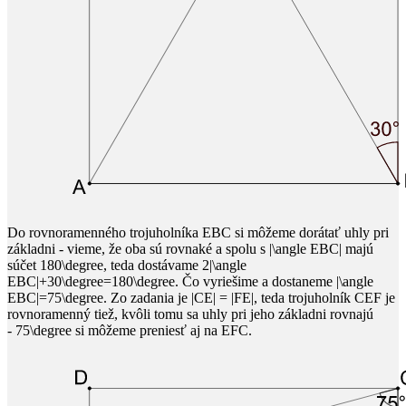
Do rovnoramenného trojuholníka
EBC
​ si môžeme dorátať uhly pri
základni - vieme, že oba sú rovnaké a spolu s
|\angle EBC|
​ majú
súčet
180\degree
​, teda dostávame
2|\angle
EBC|+30\degree=180\degree
​. Čo vyriešime a dostaneme
|\angle
EBC|=75\degree
​. Zo zadania je
|CE| = |FE|
​, teda trojuholník
CEF
je
rovnoramenný tiež, kvôli tomu sa uhly pri jeho základni rovnajú
-
75\degree
si môžeme preniesť aj na
EFC
​.