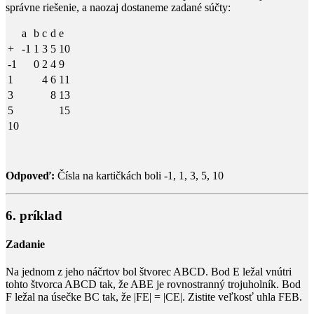
správne riešenie, a naozaj dostaneme zadané súčty:
a
b
c
d
e
+
-1
1
3
5
10
-1
0
2
4
9
1
4
6
11
3
8
13
5
15
10
Odpoveď:
Čísla na kartičkách boli
-1
,
1
,
3
,
5
,
10
6. príklad
Zadanie
Na jednom z jeho náčrtov bol štvorec
ABCD
. Bod
E
ležal vnútri
tohto štvorca
ABCD
tak, že
ABE
je rovnostranný trojuholník. Bod
F
ležal na úsečke
BC
tak, že
|FE| = |CE|
. Zistite veľkosť uhla
FEB
.