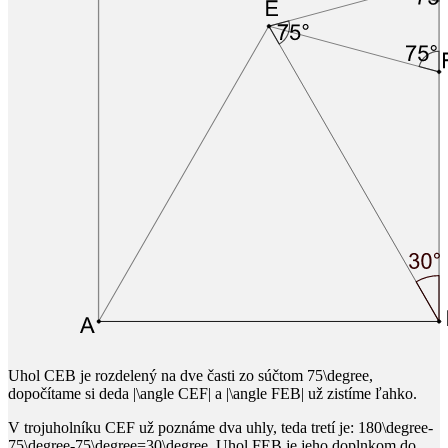
Uhol
CEB
​ je rozdelený na dve časti zo súčtom
75\degree
​,
dopočítame si deda
|\angle CEF|
​ a
|\angle FEB|
​ už zistíme ľahko.
V trojuholníku
CEF
už poznáme dva uhly, teda tretí je:
180\degree-
75\degree-75\degree=30\degree
​. Uhol
FEB
​ je jeho doplnkom do