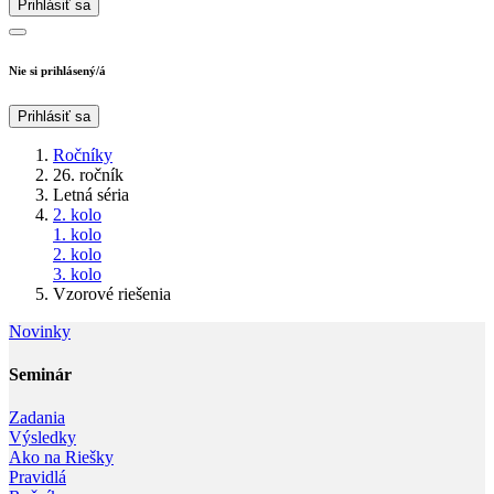
Prihlásiť sa
Nie si prihlásený/á
Prihlásiť sa
Ročníky
26. ročník
Letná séria
2. kolo
1. kolo
2. kolo
3. kolo
Vzorové riešenia
Novinky
Seminár‎
Zadania
Výsledky
Ako na Riešky
Pravidlá