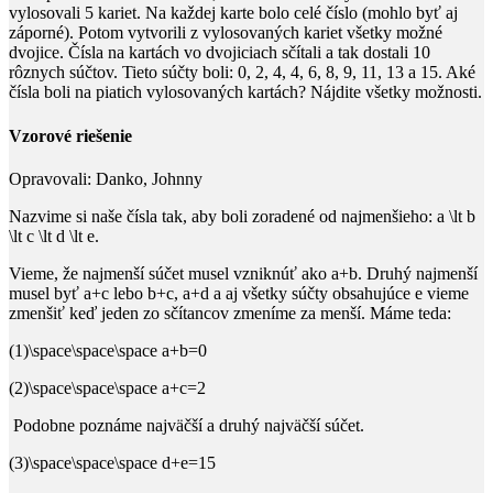
vylosovali
5
kariet. Na každej karte bolo celé číslo (mohlo byť aj
záporné). Potom vytvorili z vylosovaných kariet všetky možné
dvojice. Čísla na kartách vo dvojiciach sčítali a tak dostali
10
rôznych súčtov. Tieto súčty boli:
0, 2, 4, 4, 6, 8, 9, 11, 13
a
15
. Aké
čísla boli na piatich vylosovaných kartách? Nájdite všetky možnosti.
Vzorové riešenie
Opravovali:
Danko, Johnny
Nazvime si naše čísla tak, aby boli zoradené od najmenšieho:
a \lt b
\lt c \lt d \lt e
.
Vieme, že najmenší súčet musel vzniknúť ako
a+b
. Druhý najmenší
musel byť
a+c
lebo
b+c
,
a+d
a aj všetky súčty obsahujúce
e
vieme
zmenšiť keď jeden zo sčítancov zmeníme za menší. Máme teda:
(1)\space\space\space a+b=0
(2)\space\space\space a+c=2
Podobne poznáme najväčší a druhý najväčší súčet.
(3)\space\space\space d+e=15