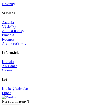
Novinky
Seminár‎
Zadania
Výsledky
Ako na Riešky
Pravidlá
Ročníky
Archív ročníkov
Informácie‎
Kontakt
2% z dane
Galéria
Iné
Kockatý kalendár
Lupár
Nie si prihlásený/á