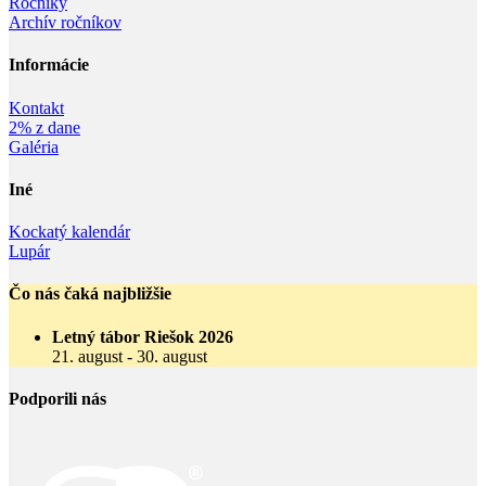
Ročníky
Archív ročníkov
Informácie‎
Kontakt
2% z dane
Galéria
Iné
Kockatý kalendár
Lupár
Čo nás čaká najbližšie
Letný tábor Riešok 2026
21. august
-
30. august
Podporili nás