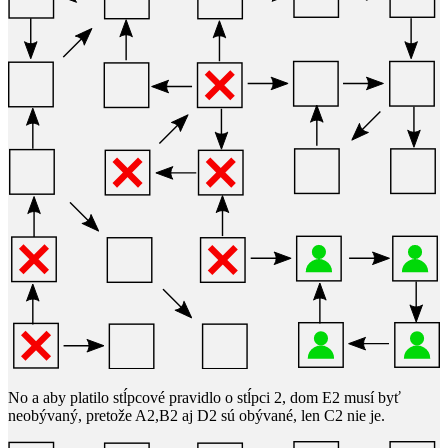
No a aby platilo stĺpcové pravidlo o stĺpci
2
​, dom E2 musí byť
neobývaný, pretože A2,B2 aj D2 sú obývané, len C2 nie je.