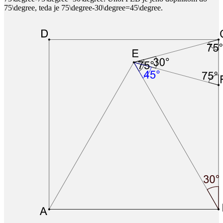
75\degree
, teda je
75\degree-30\degree=45\degree
​.