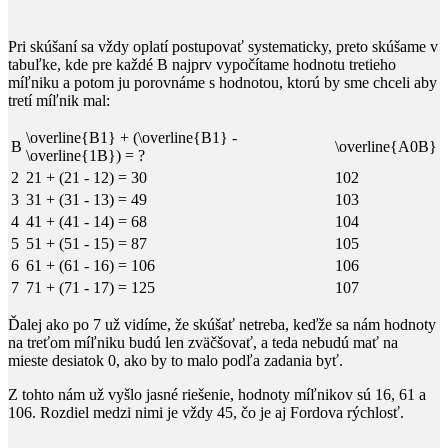
Pri skúšaní sa vždy oplatí postupovať systematicky, preto skúšame v
tabuľke, kde pre každé
B
​ najprv vypočítame hodnotu tretieho
míľniku a potom ju porovnáme s hodnotou, ktorú by sme chceli aby
tretí míľnik mal:
\overline{B1} + (\overline{B1} -
B
\overline{A0B}
\overline{1B}) =
?
2
21 + (21 - 12) = 30
102
3
31 + (31 - 13) = 49
103
4
41 + (41 - 14) = 68
104
5
51 + (51 - 15) = 87
105
6
61 + (61 - 16) = 106
106
7
71 + (71 - 17) = 125
107
Ďalej ako po
7
​ už vidíme, že skúšať netreba, keďže sa nám hodnoty
na treťom míľniku budú len zväčšovať, a teda nebudú mať na
mieste desiatok
0
, ako by to malo podľa zadania byť.
Z tohto nám už vyšlo jasné riešenie, hodnoty míľnikov sú
16
,
​
61
​ a
106
​. Rozdiel medzi nimi je vždy
45
, čo je aj Fordova rýchlosť.