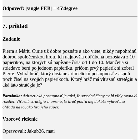
Odpoveď:
|\angle FEB| = 45\degree
7. príklad
Zadanie
Pierra a Máriu Curie už dobre poznáte a ako viete, nikdy nepohrdnú
dobrou spoločenskou hrou. Ich najnovšia obľúbená pozostáva z
10
papierikov, na ktorých sú napísané čísla od
1
do
10
. Manželia si
striedavo berú po jednom papieriku, pričom prvý papierik si zobral
Pierre. Vyhrá hráč, ktorý dostane aritmetickú postupnosť z aspoň
troch čísel na svojich papierikoch. Ktorý hráč má víťaznú stretégiu a
aká táto stratégia je?
Poznámka:
Aritmetická postupnosť je taká, že susedné členy majú vždy rovnaký
rozdiel. Víťazná stratégia znamená, že hráč podľa nej dokáže vyhrať bez
ohľadu na to, ako hrá jeho súper.
Vzorové riešenie
Opravovali:
Jakub26, mati