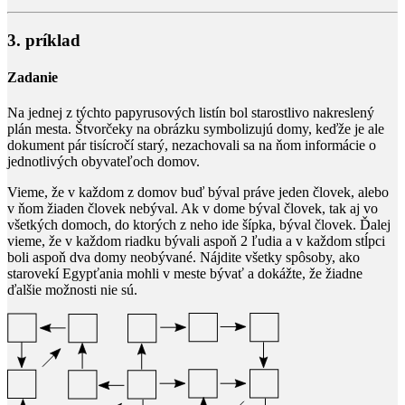
3. príklad
Zadanie
Na jednej z týchto papyrusových listín bol starostlivo nakreslený
plán mesta. Štvorčeky na obrázku symbolizujú domy, keďže je ale
dokument pár tisícročí starý, nezachovali sa na ňom informácie o
jednotlivých obyvateľoch domov.
Vieme, že v každom z domov buď býval práve jeden človek, alebo
v ňom žiaden človek nebýval. Ak v dome býval človek, tak aj vo
všetkých domoch, do ktorých z neho ide šípka, býval človek. Ďalej
vieme, že v každom riadku bývali aspoň
2
ľudia a v každom stĺpci
boli aspoň dva domy neobývané. Nájdite všetky spôsoby, ako
starovekí Egypťania mohli v meste bývať a dokážte, že žiadne
ďalšie možnosti nie sú.