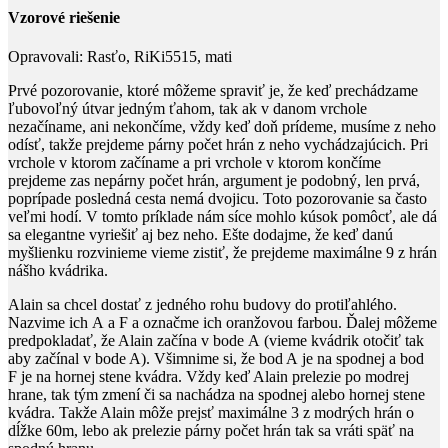
Vzorové riešenie
Opravovali:
Rasťo, RiKi5515, mati
Prvé pozorovanie, ktoré môžeme spraviť je, že keď prechádzame
ľubovoľný útvar jedným ťahom, tak ak v danom vrchole
nezačíname, ani nekončíme, vždy keď doň prídeme, musíme z neho
odísť, takže prejdeme párny počet hrán z neho vychádzajúcich. Pri
vrchole v ktorom začíname a pri vrchole v ktorom končíme
prejdeme zas nepárny počet hrán, argument je podobný, len prvá,
poprípade posledná cesta nemá dvojicu. Toto pozorovanie sa často
veľmi hodí. V tomto príklade nám síce mohlo kúsok pomôcť, ale dá
sa elegantne vyriešiť aj bez neho. Ešte dodajme, že keď danú
myšlienku rozvinieme vieme zistiť, že prejdeme maximálne
9
z hrán
nášho kvádrika.
Alain sa chcel dostať z jedného rohu budovy do protiľahlého.
Nazvime ich
A
a
F
a označme ich oranžovou farbou. Ďalej môžeme
predpokladať, že Alain začína v bode
A
(vieme kvádrik otočiť tak
aby začínal v bode A). Všimnime si, že bod
A
je na spodnej a bod
F
je na hornej stene kvádra. Vždy keď Alain prelezie po modrej
hrane, tak tým zmení či sa nachádza na spodnej alebo hornej stene
kvádra. Takže Alain môže prejsť maximálne
3
z modrých hrán o
dĺžke
60
m, lebo ak prelezie párny počet hrán tak sa vráti späť na