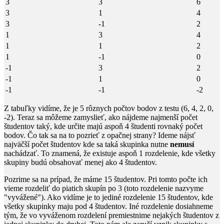
3
3
6
3
1
4
3
-1
2
1
3
4
1
1
2
1
-1
0
-1
3
2
-1
1
0
-1
-1
-2
Z tabuľky vidíme, že je
5
rôznych počtov bodov z testu (
6, 4, 2, 0,
-2
). Teraz sa môžeme zamyslieť, ako nájdeme najmenší počet
študentov taký, kde určite majú aspoň
4
študenti rovnaký počet
bodov. Čo tak sa na to pozrieť z opačnej strany? Ideme nájsť
najväčší počet študentov kde sa taká skupinka nutne
nemusí
nachádzať. To znamená, že existuje aspoň 1 rozdelenie, kde všetky
skupiny budú obsahovať menej ako 4 študentov.
Pozrime sa na prípad, že máme
15
študentov. Pri tomto počte ich
vieme rozdeliť do piatich skupín po
3
(toto rozdelenie nazvyme
"vyvážené"). Ako vidíme je to jediné rozdelenie
15
študentov, kde
všetky skupinky maju pod
4
študentov. Iné rozdelenie dosiahneme
tým, že vo vyváženom rozdelení premiestnime nejakých študentov z