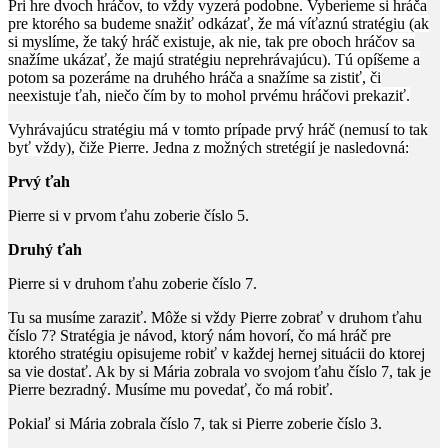
Pri hre dvoch hráčov, to vždy vyzerá podobne. Vyberieme si hráča
pre ktorého sa budeme snažiť odkázať, že má víťaznú stratégiu (ak
si myslíme, že taký hráč existuje, ak nie, tak pre oboch hráčov sa
snažíme ukázať, že majú stratégiu neprehrávajúcu). Tú opíšeme a
potom sa pozeráme na druhého hráča a snažíme sa zistiť, či
neexistuje ťah, niečo čím by to mohol prvému hráčovi prekaziť.
Vyhrávajúcu stratégiu má v tomto prípade prvý hráč (nemusí to tak
byť vždy), čiže Pierre. Jedna z možných stretégií je nasledovná:
Prvý ťah
Pierre si v prvom ťahu zoberie číslo
5
.
Druhý ťah
Pierre si v druhom ťahu zoberie číslo
7
​.
Tu sa musíme zaraziť. Môže si vždy Pierre zobrať v druhom ťahu
číslo
7
? Stratégia je návod, ktorý nám hovorí, čo má hráč pre
ktorého stratégiu opisujeme robiť v každej hernej situácii do ktorej
sa vie dostať. Ak by si Mária zobrala vo svojom ťahu číslo
7
, tak je
Pierre bezradný. Musíme mu povedať, čo má robiť.​
Pokiaľ si Mária zobrala číslo
7
, tak si Pierre zoberie číslo
3
.