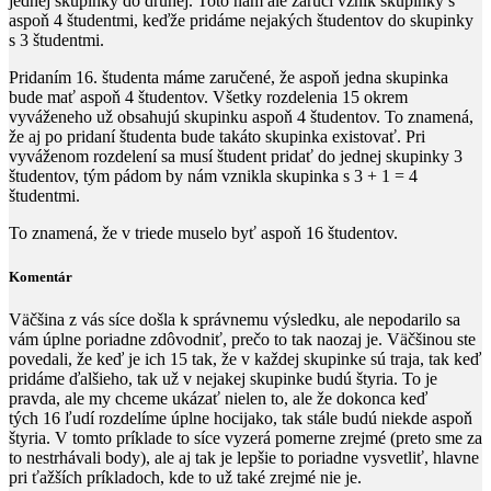
jednej skupinky do druhej. Toto nám ale zaručí vznik skupinky s
aspoň
4
študentmi, keďže pridáme nejakých študentov do skupinky
s
3
študentmi.
Pridaním
16.
študenta máme zaručené, že aspoň jedna skupinka
bude mať aspoň
4
študentov. Všetky rozdelenia
15
okrem
vyváženeho už obsahujú skupinku aspoň
4
študentov. To znamená,
že aj po pridaní študenta bude takáto skupinka existovať. Pri
vyváženom rozdelení sa musí študent pridať do jednej skupinky
3
študentov, tým pádom by nám vznikla skupinka s
3 + 1 = 4
študentmi.
To znamená, že v triede muselo byť aspoň
16
študentov.
Komentár
Väčšina z vás síce došla k správnemu výsledku, ale nepodarilo sa
vám úplne poriadne zdôvodniť, prečo to tak naozaj je. Väčšinou ste
povedali, že keď je ich
15
​ tak, že v každej skupinke sú traja, tak keď
pridáme ďalšieho, tak už v nejakej skupinke budú štyria. To je
pravda, ale my chceme ukázať nielen to, ale že dokonca keď
tých
16
​ ľudí rozdelíme úplne hocijako, tak stále budú niekde aspoň
štyria. V tomto príklade to síce vyzerá pomerne zrejmé (preto sme za
to nestrhávali body), ale aj tak je lepšie to poriadne vysvetliť, hlavne
pri ťažších príkladoch, kde to už také zrejmé nie je.