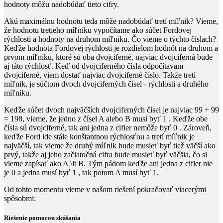
hodnoty môžu nadobúdať tieto cifry.
Akú maximálnu hodnotu teda môže nadobúdať tretí míľnik? Vieme,
že hodnotu tretieho míľniku vypočítame ako súčet Fordovej
rýchlosti a hodnoty na druhom míľniku. Čo vieme o týchto číslach?
Keďže hodnota Fordovej rýchlosti je rozdielom hodnôt na druhom a
prvom míľniku, ktoré sú oba dvojciferné, najviac dvojciferná bude
aj táto rýchlosť. Keď od dvojciferného čísla odpočítavam
dvojciferné, viem dostať najviac dvojciferné číslo. Takže tretí
míľnik, je súčtom dvoch dvojciferných čísel - rýchlosti a druhého
míľniku.
Keďže súčet dvoch najväčších dvojciferných čísel je najviac
99 + 99
= 198
, vieme, že jedno z čísel
A
alebo
B
musí byť
1
. Keďže obe
čísla sú dvojciferné, tak ani jedna z cifier nemôže byť
0
. Zároveň,
keďže Ford ide stále konštantnou rýchlosťou a tretí míľnik je
najväčší, tak vieme že druhý míľnik bude musieť byť tiež väčší ako
prvý, takže aj jeho začiatočná cifra bude musieť byť väčšia, čo si
vieme zapísať ako
A \lt B
​. Tým pádom keďže ani jedna z cifier nie
je
0
a jedna musí byť
1
, tak potom
A
musí byť
1
​.
Od tohto momentu vieme v našom riešení pokračovať viacerými
spôsobmi:
Riešenie pomocou skúšania