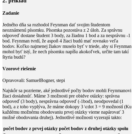
2. príklad
Zadanie
Jedného dňa sa rozhodol Feynman dať svojim študentom
neoznámenú písomku. Písomka pozostáva z
2
úloh. Za správnu
odpoveď dostane študent
3
body, za žiadnu
1
bod a za nesprávnu
-1
bod. Feynman tvrdí, že aspoň
4
žiaci budú mať rovnako veľa
bodov. Koľko najmenej žiakov muselo byť v triede, aby si Feynman
mohol byť istý, že nech písomku napíšu akokoľvek, určite tam takí
štyria budú?
Vzorové riešenie
Opravovali:
SamuelBogner, stepi
Najskôr sa pozrieme, aké jednotlivé počty bodov mohli Feynmanovi
žiaci dosiahnúť. Máme
3
možnosti pre obidve otázky: správna
odpoveď (
3
body), nesprávna odpoveď (
-1
bod), neodpovedal (
1
bod), a z toho vyplýva, že máme dokopy
3 \cdot 3 = 9
možností (Ku
každému možnému obodovaniu prvej otázky vieme napárovať
3
možné obodovania druhej). Jednotlivé možnosti vyzerajú takto:
počet bodov z prvej otázky
počet bodov z druhej otázky
spolu