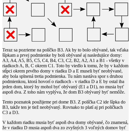
Teraz sa pozrieme na políčko B3. Ak by to bolo obývané, tak vďaka
šípkam a prvej podmienke by boli obývané aj nasledujúce domy:
A3, A4, A5, B5, C5, C4, B4, C3, C2, B2, A2, A1 a B1 - všetky v
riadkoch A, B, C okrem C1. Toto by viedlo k tomu, že by v každom
stĺpci okrem prvého domy v riadku D a E museli byť neobývané,
aby bola splnená tretia podmienka. Tu nám nastáva spor s druhou
podmienkou, ktorá hovorí o riadkoch - v riadku D a E by ostal iba
jeden dom, ktorý by mohol byť obývaný (E1 a D1), no musia byť
aspoň dva. Z toho nám vyplýva, že dom B3 obývaný byť nemôže.
Tento poznatok použijeme pri dome B3. Z políčka C2 ide šípka do
B3, takže ten je tiež neobývaný. Rovnako to platí aj pri poličkach
C3 a D3.
V každom riadku musia byť aspoň dva domy obývané, čo znamená,
že v riadku D musia aspoň dva zo zvyšných
3
​ voľných domov byť