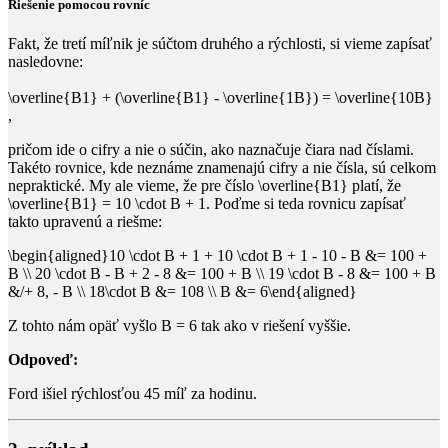
Riešenie pomocou rovníc
Fakt, že tretí míľnik je súčtom druhého a rýchlosti, si vieme zapísať
nasledovne:
\overline{B1} + (\overline{B1} - \overline{1B}) = \overline{10B}
,
pričom ide o cifry a nie o súčin, ako naznačuje čiara nad číslami.
Takéto rovnice, kde neznáme znamenajú cifry a nie čísla, sú celkom
nepraktické. My ale vieme, že pre číslo
\overline{B1}
​ platí, že
\overline{B1} = 10 \cdot B + 1
​. Poďme si teda rovnicu zapísať
takto upravenú a riešme:
\begin{aligned}10 \cdot B + 1 + 10 \cdot B + 1 - 10 - B &= 100 +
B \\ 20 \cdot B - B + 2 - 8 &= 100 + B \\ 19 \cdot B - 8 &= 100 + B
&/+ 8, - B \\ 18\cdot B &= 108 \\ B &= 6\end{aligned}
Z tohto nám opäť vyšlo
B = 6
​ tak ako v riešení vyššie.
Odpoveď:
Ford išiel rýchlosťou
45
​ míľ za hodinu.