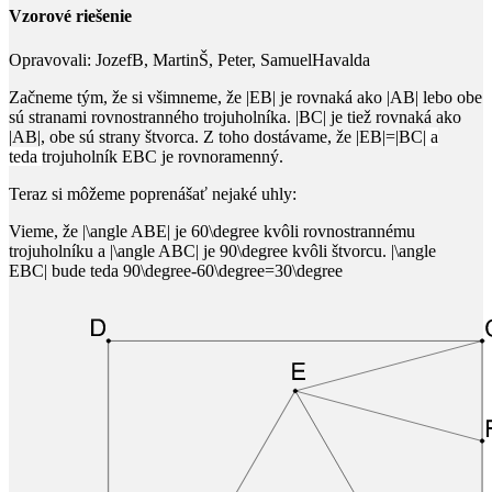
Vzorové riešenie
Opravovali:
JozefB, MartinŠ, Peter, SamuelHavalda
Začneme tým, že si všimneme, že
|EB|
​ je rovnaká ako
|AB|
lebo obe
sú stranami rovnostranného trojuholníka.
|BC|
​ je tiež rovnaká ako
|AB|
​, obe sú strany štvorca. Z toho dostávame, že
|EB|=|BC|
a
teda
trojuholník
EBC
​ je rovnoramenný.
Teraz si môžeme poprenášať nejaké uhly:
Vieme, že
|\angle ABE|
​ je
60\degree
​ kvôli rovnostrannému
trojuholníku a
|\angle ABC|
​ je
90\degree
​ kvôli štvorcu.
|\angle
EBC|
bude teda
90\degree-60\degree=30\degree