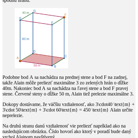
spodnú hranu.
Podobne bod
A
sa nachádza na prednej stene a bod
F
na zadnej,
takže Alain môže preliezť maximálne
3
zo zelených hrán o dĺžke
40
m. Nakoniec bod
A
sa nachádza na ľavej stene a bod
F
pravej
stene. Červené steny o dĺžke
50
m, Alain tiež prelezie maximálne
3
.
Dokopy dostávame, že väčšiu vzdialenosť, ako
3\cdot40 \text{m} +
3\cdot 50\text{m} + 3\cdot 60\text{m} = 450 \text{m}
Alain určite
neprelezie.
Na druhú stranu danú vzdialenosť vie preliezť napríklad ako na
nasledujúcom obrázku. Číslo hovorí ako ktorý v poradí bude daný
vrchol Alainom navštívený.