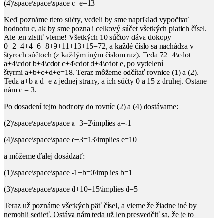
(4)\space\space\space c+e=13
Keď poznáme tieto súčty, vedeli by sme napríklad vypočítať
hodnotu
c
, ak by sme poznali celkový súčet všetkých piatich čísel.
Ale ten zistiť vieme! Všetkých
10
súčtov dáva dokopy
0+2+4+4+6+8+9+11+13+15=72
, a každé číslo sa nachádza v
štyroch súčtoch (z každým iným číslom raz). Teda
72=4\cdot
a+4\cdot b+4\cdot c+4\cdot d+4\cdot e
, po vydelení
štyrmi
a+b+c+d+e=18
. Teraz môžeme odčítať rovnice
(1)
a
(2)
.
Teda
a+b
a
d+e
z jednej strany, a ich súčty
0
a
15
z druhej. Ostane
nám
c = 3
.
Po dosadení tejto hodnoty do rovníc
(2)
a
(4)
dostávame:
(2)\space\space\space a+3=2\implies a=-1
(4)\space\space\space e+3=13\implies e=10
a môžeme ďalej dosádzať:
(1)\space\space\space -1+b=0\implies b=1
(3)\space\space\space d+10=15\implies d=5
Teraz už poznáme všetkých päť čísel, a vieme že žiadne iné by
nemohli sedieť. Ostáva nám teda už len presvedčiť sa, že je to