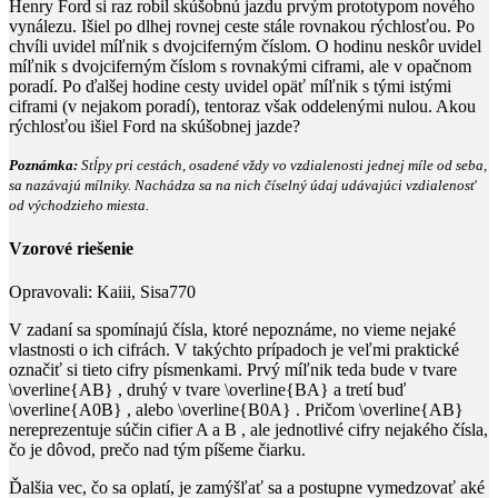
Henry Ford si raz robil skúšobnú jazdu prvým prototypom nového
vynálezu. Išiel po dlhej rovnej ceste stále rovnakou rýchlosťou. Po
chvíli uvidel míľnik s dvojciferným číslom. O hodinu neskôr uvidel
míľnik s dvojciferným číslom s rovnakými ciframi, ale v opačnom
poradí. Po ďalšej hodine cesty uvidel opäť míľnik s tými istými
ciframi (v nejakom poradí), tentoraz však oddelenými nulou. Akou
rýchlosťou išiel Ford na skúšobnej jazde?
Poznámka:
Stĺpy pri cestách, osadené vždy vo vzdialenosti jednej míle od seba,
sa nazávajú mílniky. Nachádza sa na nich číselný údaj udávajúci vzdialenosť
od východzieho miesta.
Vzorové riešenie
Opravovali:
Kaiii, Sisa770
V zadaní sa spomínajú čísla, ktoré nepoznáme, no vieme nejaké
vlastnosti o ich cifrách. V takýchto prípadoch je veľmi praktické
označiť si tieto cifry písmenkami. Prvý míľnik teda bude v tvare
\overline{AB}
, druhý v tvare
\overline{BA}
a tretí buď
\overline{A0B}
, alebo
\overline{B0A}
. Pričom
\overline{AB}
nereprezentuje súčin cifier
A
a
B
, ale jednotlivé cifry nejakého čísla,
čo je dôvod, prečo nad tým píšeme čiarku.
Ďalšia vec, čo sa oplatí, je zamýšľať sa a postupne vymedzovať aké