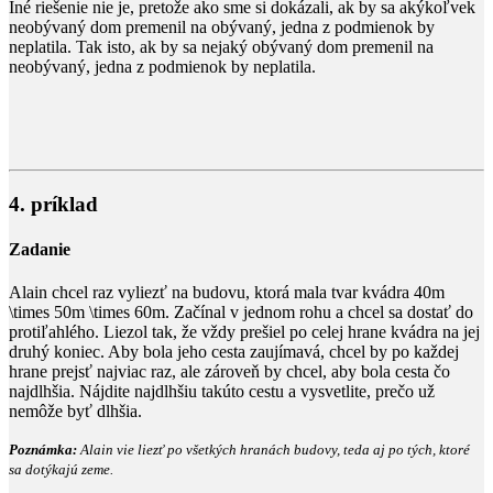
Iné riešenie nie je, pretože ako sme si dokázali, ak by sa akýkoľvek
neobývaný dom premenil na obývaný, jedna z podmienok by
neplatila. Tak isto, ak by sa nejaký obývaný dom premenil na
neobývaný, jedna z podmienok by neplatila.
4. príklad
Zadanie
Alain chcel raz vyliezť na budovu, ktorá mala tvar kvádra
40m
\times 50m \times 60m
. Začínal v jednom rohu a chcel sa dostať do
protiľahlého. Liezol tak, že vždy prešiel po celej hrane kvádra na jej
druhý koniec. Aby bola jeho cesta zaujímavá, chcel by po každej
hrane prejsť najviac raz, ale zároveň by chcel, aby bola cesta čo
najdlhšia. Nájdite najdlhšiu takúto cestu a vysvetlite, prečo už
nemôže byť dlhšia.
Poznámka:
Alain vie liezť po všetkých hranách budovy, teda aj po tých, ktoré
sa dotýkajú zeme.