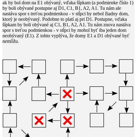
ak by bol dom na E1 obývaný, vďaka šípkam (a podmienke číslo
1
​)
by boli obývané postupne aj D1, C1, B1, A2, A1. Tu nám ale
nastáva spor s treťou podmienkou - v stĺpci by nebol žiadny dom,
ktorý je neobývaný. Podobne to platí aj pri D1. Postupne, vďaka
šípkam by boli obývané aj C1, B1, A2, A1. Tu nám znova nastáva
spor s treťou podmienkou - v stĺpci by mohol byť iba jeden dom
neobývaný (E1). Z tohto vyplýva, že domy E1 a D1 obývané byť
nemôžu.