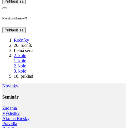
Prihlásiť sa
Nie si prihlásený/á
Prihlásiť sa
Ročníky
26. ročník
Letná séria
2. kolo
1. kolo
2. kolo
3. kolo
10. príklad
Novinky
Seminár‎
Zadania
Výsledky
Ako na Riešky
Pravidlá