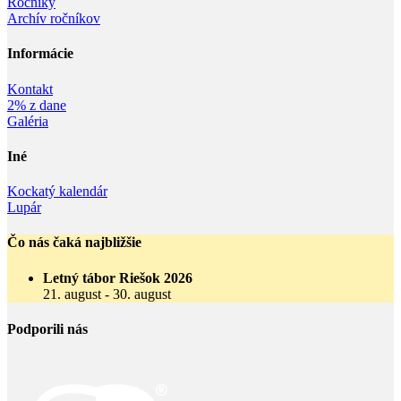
Ročníky
Archív ročníkov
Informácie‎
Kontakt
2% z dane
Galéria
Iné
Kockatý kalendár
Lupár
Čo nás čaká najbližšie
Letný tábor Riešok 2026
21. august
-
30. august
Podporili nás