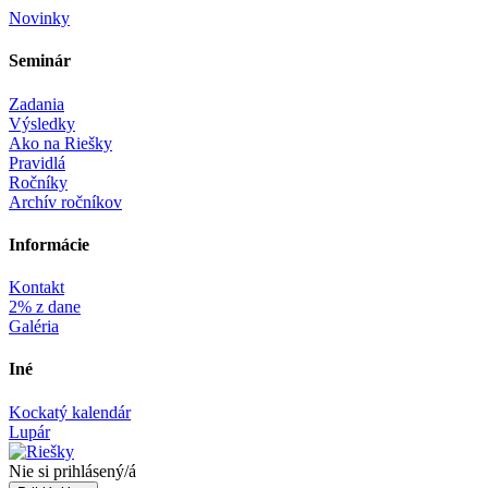
Novinky
Seminár‎
Zadania
Výsledky
Ako na Riešky
Pravidlá
Ročníky
Archív ročníkov
Informácie‎
Kontakt
2% z dane
Galéria
Iné
Kockatý kalendár
Lupár
Nie si prihlásený/á