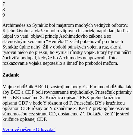
7
8
9
Archimedes zo Syrakúz bol majstrom mnohých vedných odborov.
K jeho životu sa viaže mnoho vtipných historiek, napríklad, keď sa
kúpal vo vani, objavil princíp Archimedovho zákona a so
slávnostným zvolaním “Heuréka!” začal pobehovať po uliciach
Syrakúz úplne nahý. Žil v období púnskych vojen a raz, ako si
rysoval niečo do piesku, ho vyrušil rímsky vojak, ktorý by mu náčrt
čochvíľa podupal, kebyže ho Archimedes neupozornil. Toto
rozkazovanie vojaka nepotešilo a ihneď ho prebodol mečom.
Zadanie
Majme obdĺžnik
ABCD
, zostrojíme body
E
a
F
mimo obdĺžnika tak,
aby
BCE
a
CDF
boli rovnostranné trojuholníky. Priesečník priamky
FC
s
BE
označíme
X
. Kružnica opísaná
FBX
pretne kružnicu
opísanú
CDF
v bode
Y
rôznom od
F
. Priesečník
BY
s kružnicou
opísanou
CDF
rôzny od
Y
označíme
Z
. Keď
Z
preklopíme osovou
súmernosťou cez stranu
CD
, dostaneme
Z’
. Dokážte, že
Z’
je stred
kružnice opísanej
CDF
.
Vzorové riešenie
Odovzdať