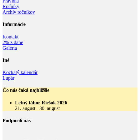
Pravidlá
Ročníky
Archív ročníkov
Informácie‎
Kontakt
2% z dane
Galéria
Iné
Kockatý kalendár
Lupár
Čo nás čaká najbližšie
Letný tábor Riešok 2026
21. august
-
30. august
Podporili nás