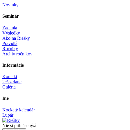
Novinky
Seminár‎
Zadania
Výsledky
Ako na Riešky
Pravidlá
Ročníky
Archív ročníkov
Informácie‎
Kontakt
2% z dane
Galéria
Iné
Kockatý kalendár
Lupár
Nie si prihlásený/á