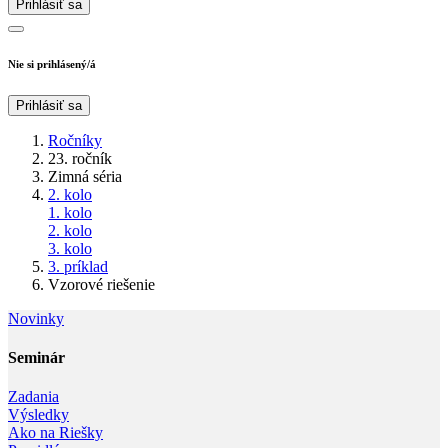
Prihlásiť sa
Nie si prihlásený/á
Prihlásiť sa
Ročníky
23. ročník
Zimná séria
2. kolo
1. kolo
2. kolo
3. kolo
3. príklad
Vzorové riešenie
Novinky
Seminár‎
Zadania
Výsledky
Ako na Riešky