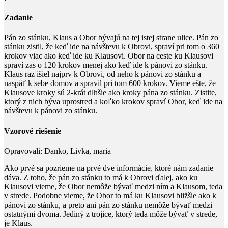
Zadanie
Pán zo stánku, Klaus a Obor bývajú na tej istej strane ulice. Pán zo
stánku zistil, že keď ide na návštevu k Obrovi, spraví pri tom o
360
krokov viac ako keď ide ku Klausovi. Obor na ceste ku Klausovi
spraví zas o
120
krokov menej ako keď ide k pánovi zo stánku.
Klaus raz išiel najprv k Obrovi, od neho k pánovi zo stánku a
naspäť k sebe domov a spravil pri tom
600
krokov. Vieme ešte, že
Klausove kroky sú
2
-krát dlhšie ako kroky pána zo stánku. Zistite,
ktorý z nich býva uprostred a koľko krokov spraví Obor, keď ide na
návštevu k pánovi zo stánku.
Vzorové riešenie
Opravovali:
Danko, Livka, maria
Ako prvé sa pozrieme na prvé dve informácie, ktoré nám zadanie
dáva. Z toho, že pán zo stánku to má k Obrovi ďalej, ako ku
Klausovi vieme, že Obor nemôže bývať medzi ním a Klausom, teda
v strede. Podobne vieme, že Obor to má ku Klausovi bližšie ako k
pánovi zo stánku, a preto ani pán zo stánku nemôže bývať medzi
ostatnými dvoma. Jediný z trojice, ktorý teda môže bývať v strede,
je Klaus.