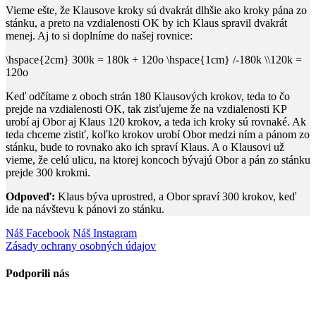
Vieme ešte, že Klausove kroky sú dvakrát dlhšie ako kroky pána zo
stánku, a preto na vzdialenosti
OK
by ich Klaus spravil dvakrát
menej. Aj to si doplníme do našej rovnice:
\hspace{2cm} 300k = 180k + 120o \hspace{1cm} /-180k \\120k =
120o
Keď odčítame z oboch strán
180
Klausových krokov, teda to čo
prejde na vzdialenosti
OK
, tak zisťujeme že na vzdialenosti
KP
urobí aj Obor aj Klaus
120
krokov, a teda ich kroky sú rovnaké. Ak
teda chceme zistiť, koľko krokov urobí Obor medzi ním a pánom zo
stánku, bude to rovnako ako ich spraví Klaus. A o Klausovi už
vieme, že celú ulicu, na ktorej koncoch bývajú Obor a pán zo stánku
prejde
300
krokmi.
Odpoveď:
Klaus býva uprostred, a Obor spraví
300
krokov, keď
ide na návštevu k pánovi zo stánku.
Náš Facebook
Náš Instagram
Zásady ochrany osobných údajov
Podporili nás