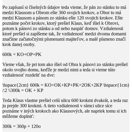
Po zapísaní si číselných údajov teda vieme, že pán zo stánku to má
medzi Klausom a Obrom ešte
360
svojich krokov, a Obor to má
medzi Klausom a pánom zo stánku ešte
120
svojich krokov. Ešte
poznáme počet krokov, ktorý prešiel Klaus, keď išiel k Obrovi,
potom k pánovi zo stánku a od neho naspäť domov. Vzdialenosti
ktoré prešiel si zapíšeme tak, že vzdialenosť medzi dvoma domami
značíme začiatočnými písmenami majiteľov, a malé písmeno značí
krok danej osoby.
600k = KO+OP+PK
Vieme však, že pri tom ako išiel od Obra k pánovi zo stánku prešiel
okolo svojho domu, keďže je medzi nimi a teda si vieme túto
vzdialenosť rozdeliť na dve:
\hspace{2cm} 600k = KO+OK+KP+PK=2OK+2KP \hspace{1cm}
/:2 \\300k = OK + KP
Teda Klaus vlastne prešiel celú ulicu
600
krokmi dvakrát, a teda raz
ju prejde
300
krokmi. A tieto vzdialenosti v rámci ulice síce
poznáme v iných krokoch ako Klausových, ale napriek tomu si ich
môžeme doplniť:
300k = 360p + 120o