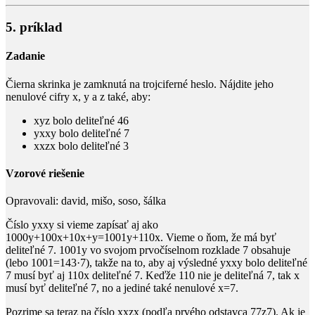
5. príklad
Zadanie
Čierna skrinka je zamknutá na trojciferné heslo. Nájdite jeho
nenulové cifry
x
,
y
a
z
také, aby:
xyz
bolo deliteľné
46
yxxy
bolo deliteľné
7
xxzx
bolo deliteľné
3
Vzorové riešenie
Opravovali:
david, mišo, soso, šálka
Číslo
yxxy
si vieme zapísať aj ako
1000y+100x+10x+y=1001y+110x
. Vieme o ňom, že má byť
deliteľné
7
.
1001y
vo svojom prvočíselnom rozklade
7
obsahuje
(lebo
1001=143·7
), takže na to, aby aj výsledné
yxxy
bolo deliteľné
7
musí byť aj
110x
deliteľné
7
. Keďže
110
nie je deliteľná
7
, tak
x
musí byť deliteľné
7
, no a jediné také nenulové
x=7
.
Pozrime sa teraz na číslo
xxzx
(podľa prvého odstavca
77z7
). Ak je