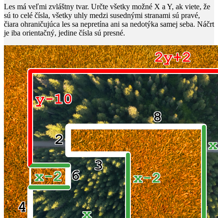
Les má veľmi zvláštny tvar. Určte všetky možné
X
a
Y
, ak viete, že
sú to celé čísla, všetky uhly medzi susednými stranami sú pravé,
čiara ohraničujúca les sa nepretína ani sa nedotýka samej seba. Náčrt
je iba orientačný, jedine čísla sú presné.