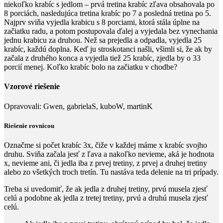
niekoľko krabíc s jedlom – prvá tretina krabíc zľava obsahovala po
8
porciách, nasledujúca tretina krabíc po
7
a posledná tretina po
5
.
Najprv sviňa vyjedla krabicu s
8
porciami, ktorá stála úplne na
začiatku radu, a potom postupovala ďalej a vyjedala bez vynechania
jednu krabicu za druhou. Než sa prejedla a odpadla, vyjedla
25
krabíc, každú doplna. Keď ju stroskotanci našli, všimli si, že ak by
začala z druhého konca a vyjedla tiež
25
krabíc, zjedla by o
33
porcií menej. Koľko krabíc bolo na začiatku v chodbe?
Vzorové riešenie
Opravovali:
Gwen, gabrielaS, kuboW, martinK
Riešenie rovnicou
Označme si počet krabíc
3x
, čiže v každej máme
x
krabíc svojho
druhu. Sviňa začala jesť z ľava a nakoľko nevieme, aká je hodnota
x
, nevieme ani, či jedla iba z prvej tretiny, z prvej a druhej tretiny
alebo zo všetkých troch tretín. Tu nastáva teda delenie na tri prípady.
Treba si uvedomiť, že ak jedla z druhej tretiny, prvú musela zjesť
celú a podobne ak jedla z tretej tretiny, prvú a druhú musela zjesť
celú.