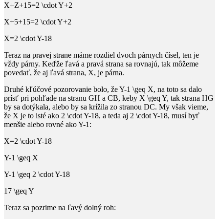
X+Z+15=2 \cdot Y+2
X+5+15=2 \cdot Y+2
X=2 \cdot Y-18
Teraz na pravej strane máme rozdiel dvoch párnych čísel, ten je
vždy párny. Keďže ľavá a pravá strana sa rovnajú, tak môžeme
povedať, že aj ľavá strana,
X
, je párna.
Druhé kľúčové pozorovanie bolo, že
Y-1 \geq X
, na toto sa dalo
prísť pri pohľade na stranu
GH
a
CB
, keby
X \geq Y
, tak strana
HG
by sa dotýkala, alebo by sa krížila zo stranou
DC
. My však vieme,
že
X
je to isté ako
2 \cdot Y-18
, a teda aj
2 \cdot Y-18
, musí byť
menšie alebo rovné ako
Y-1
:
X=2 \cdot Y-18
Y-1 \geq X
Y-1 \geq 2 \cdot Y-18
17 \geq Y
Teraz sa pozrime na ľavý dolný roh: