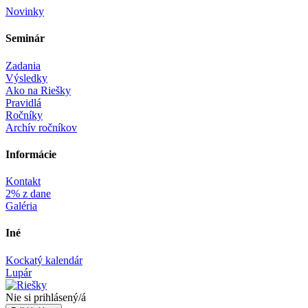
Novinky
Seminár‎
Zadania
Výsledky
Ako na Riešky
Pravidlá
Ročníky
Archív ročníkov
Informácie‎
Kontakt
2% z dane
Galéria
Iné
Kockatý kalendár
Lupár
Nie si prihlásený/á