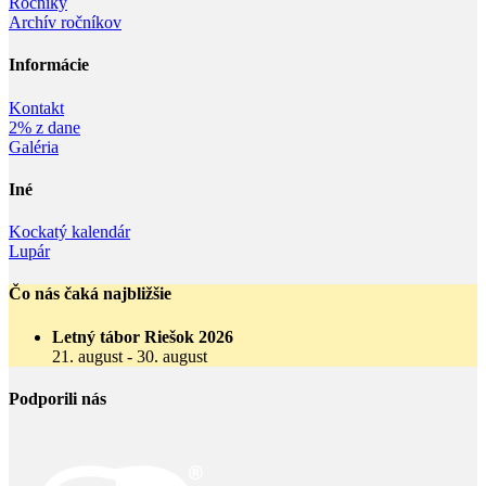
Ročníky
Archív ročníkov
Informácie‎
Kontakt
2% z dane
Galéria
Iné
Kockatý kalendár
Lupár
Čo nás čaká najbližšie
Letný tábor Riešok 2026
21. august
-
30. august
Podporili nás