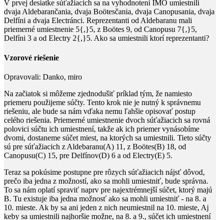
V prvej desiatke súťažiacich sa na vyhodnotení IMO umiestnili
dvaja Aldebarančania, dvaja Boötesčania, dvaja Canopusania, dvaja
Delfíni a dvaja Electránci. Reprezentanti od Aldebaranu mali
priemerné umiestnenie
5{,}5
, z Boötes
9
, od Canopusu
7{,}5
,
Delfíni
3
a od Electry
2{,}5
. Ako sa umiestnili ktorí reprezentanti?
Vzorové riešenie
Opravovali:
Danko, miro
Na začiatok si môžeme zjednodušiť príklad tým, že namiesto
priemeru použijeme súčty. Tento krok nie je nutný k správnemu
riešeniu, ale bude sa nám vďaka nemu ľahšie opisovať postup
celého riešenia. Priemerné umiestnenie dvoch súťažiacich sa rovná
polovici súčtu ich umiestnení, takže ak ich priemer vynásobíme
dvomi, dostaneme súčet miest, na ktorých sa umiestnili. Tieto súčty
sú pre súťažiacich z Aldebaranu(A)
11
, z Boötes(B)
18
, od
Canopusu(C)
15
, pre Delfínov(D)
6
a od Electry(E)
5
.
Teraz sa pokúsime postupne pre rôzych súťažiacich nájsť dôvod,
prečo iba jedna z možností, ako sa mohli umiestniť, bude správna.
To sa nám oplatí spraviť naprv pre najextrémnejší súčet, ktorý majú
B. Tu existuje iba jedna možnosť ako sa mohli umiestniť - na 8. a
10. mieste. Ak by sa ani jeden z nich neumiestnil na 10. mieste, Aj
keby sa umiestnili najhoršie možne, na 8. a 9., súčet ich umiestnení