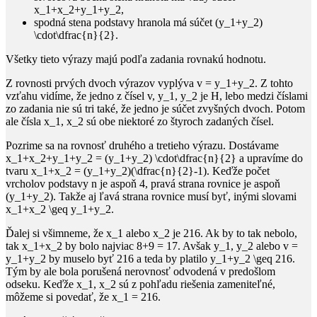
x_1+x_2+y_1+y_2
,
spodná stena podstavy hranola má súčet
(y_1+y_2)
\cdot\dfrac{n}{2}
.
Všetky tieto výrazy majú podľa zadania rovnakú hodnotu.
Z rovnosti prvých dvoch výrazov vyplýva
v = y_1+y_2
. Z tohto
vzťahu vidíme, že jedno z čísel
v, y_1, y_2
je
H
, lebo medzi číslami
zo zadania nie sú tri také, že jedno je súčet zvyšných dvoch. Potom
ale čísla
x_1, x_2
sú obe niektoré zo štyroch zadaných čísel.
Pozrime sa na rovnosť druhého a tretieho výrazu. Dostávame
x_1+x_2+y_1+y_2 = (y_1+y_2) \cdot\dfrac{n}{2}
a upravíme do
tvaru
x_1+x_2 = (y_1+y_2)(\dfrac{n}{2}-1)
. Keďže počet
vrcholov podstavy
n
je aspoň 4, pravá strana rovnice je aspoň
(y_1+y_2)
. Takže aj ľavá strana rovnice musí byť, inými slovami
x_1+x_2 \geq y_1+y_2
.
Ďalej si všimneme, že
x_1
alebo
x_2
je
216
. Ak by to tak nebolo,
tak
x_1+x_2
by bolo najviac
8+9 = 17
. Avšak
y_1, y_2
alebo
v =
y_1+y_2
by muselo byť
216
a teda by platilo
y_1+y_2 \geq 216
.
Tým by ale bola porušená nerovnosť odvodená v predošlom
odseku. Keďže
x_1, x_2
sú z pohľadu riešenia zameniteľné,
môžeme si povedať, že
x_1 = 216
.