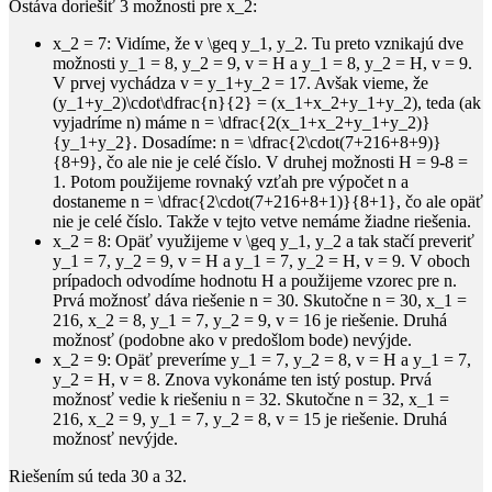
Ostáva doriešiť 3 možnosti pre
x_2
:
x_2 = 7
: Vidíme, že
v \geq y_1, y_2
. Tu preto vznikajú dve
možnosti
y_1 = 8, y_2 = 9, v = H
a
y_1 = 8, y_2 = H, v = 9
.
V prvej vychádza
v = y_1+y_2 = 17
. Avšak vieme, že
(y_1+y_2)\cdot\dfrac{n}{2} = (x_1+x_2+y_1+y_2)
, teda (ak
vyjadríme
n
) máme
n = \dfrac{2(x_1+x_2+y_1+y_2)}
{y_1+y_2}
. Dosadíme:
n = \dfrac{2\cdot(7+216+8+9)}
{8+9}
, čo ale nie je celé číslo. V druhej možnosti
H = 9-8 =
1
. Potom použijeme rovnaký vzťah pre výpočet
n
a
dostaneme
n = \dfrac{2\cdot(7+216+8+1)}{8+1}
, čo ale opäť
nie je celé číslo. Takže v tejto vetve nemáme žiadne riešenia.
x_2 = 8
: Opäť využijeme
v \geq y_1, y_2
a tak stačí preveriť
y_1 = 7, y_2 = 9, v = H
a
y_1 = 7, y_2 = H, v = 9
. V oboch
prípadoch odvodíme hodnotu
H
a použijeme vzorec pre
n
.
Prvá možnosť dáva riešenie
n = 30
. Skutočne
n = 30, x_1 =
216, x_2 = 8, y_1 = 7, y_2 = 9, v = 16
je riešenie. Druhá
možnosť (podobne ako v predošlom bode) nevýjde.
x_2 = 9
: Opäť preveríme
y_1 = 7, y_2 = 8, v = H
a
y_1 = 7,
y_2 = H, v = 8
. Znova vykonáme ten istý postup. Prvá
možnosť vedie k riešeniu
n = 32
. Skutočne
n = 32, x_1 =
216, x_2 = 9, y_1 = 7, y_2 = 8, v = 15
je riešenie. Druhá
možnosť nevýjde.
Riešením sú teda
30
a
32
.