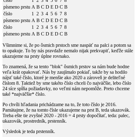
číslo
1
2
3
4
5
6
7
8
písmeno prstu
A
B
C
D
E
D
C
B
číslo
1
2
3
4
5
6
7
8
písmeno prstu
A
B
C
D
E
D
C
B
číslo
1
2
3
4
5
6
7
8
písmeno prstu
A
B
C
D
E
D
C
B
Všimnime si, že po ôsmich prstoch sme naspäť na palci a potom sa
to opakuje. To by nás pravdaže nemalo nijak prekvapiť, keďže stále
ukazujeme na prsty úplne rovnako.
To znamená, že sa tento "blok" ôsmich prstov sa nám bude hodne
veľa krát opakovať. Nás by zaujímalo pokiaľ, takže by sa hodilo
nájsť také číslo, ktoré je menšie ako
2020
a zároveň je deliteľné
číslom
8
. Taktiež by sme takéto číslo chceli čo najväčšie, lebo číslo
24
síce spĺňa požiadavky, no veľmi nám nepomôže. Preto chceme
také *najväčšie* číslo.
Po chvíli hľadania prichádzame na to, že toto číslo je
2016
.
Pamätajme, že na tomto čísle ukazujeme na prst
B
, teda ukazovák.
Treba ešte tie zvyšné
2020 - 2016 = 4
prsty dopočítať, teda: palec,
ukazovák, prostredník, prstenník.
Výsledok je teda prstenník.