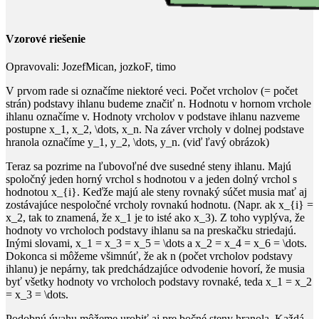
Vzorové riešenie
Opravovali:
JozefMican, jozkoF, timo
V prvom rade si označíme niektoré veci. Počet vrcholov (= počet
strán) podstavy ihlanu budeme značiť
n.
Hodnotu v hornom vrchole
ihlanu označíme
v
. Hodnoty vrcholov v podstave ihlanu nazveme
postupne
x_1, x_2, \dots, x_n
. Na záver vrcholy v dolnej podstave
hranola označíme
y_1, y_2, \dots, y_n
. (viď ľavý obrázok)
Teraz sa pozrime na ľubovoľné dve susedné steny ihlanu. Majú
spoločný jeden horný vrchol s hodnotou
v
a jeden dolný vrchol s
hodnotou
x_{i}
. Keďže majú ale steny rovnaký súčet musia mať aj
zostávajúce nespoločné vrcholy rovnakú hodnotu. (Napr. ak
x_{i} =
x_2
, tak to znamená, že
x_1
je to isté ako
x_3
). Z toho vyplýva, že
hodnoty vo vrcholoch podstavy ihlanu sa na preskačku striedajú.
Inými slovami,
x_1 = x_3 = x_5 = \dots
a
x_2 = x_4 = x_6 = \dots
.
Dokonca si môžeme všimnúť, že ak
n
(počet vrcholov podstavy
ihlanu) je nepárny, tak predchádzajúce odvodenie hovorí, že musia
byť všetky hodnoty vo vrcholoch podstavy rovnaké, teda
x_1 = x_2
= x_3 = \dots
.
Podobnú úvahu môžeme urobiť aj pre bočné steny hranola. Každá