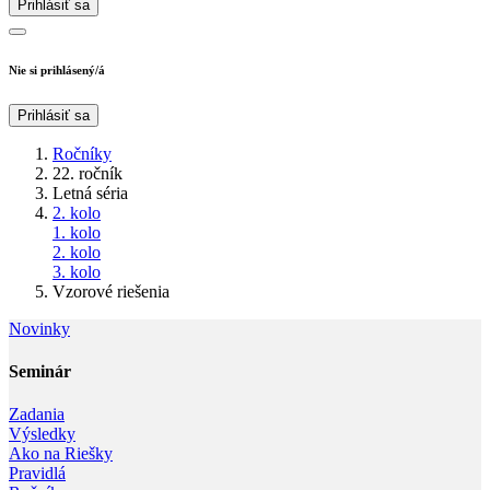
Prihlásiť sa
Nie si prihlásený/á
Prihlásiť sa
Ročníky
22. ročník
Letná séria
2. kolo
1. kolo
2. kolo
3. kolo
Vzorové riešenia
Novinky
Seminár‎
Zadania
Výsledky
Ako na Riešky
Pravidlá