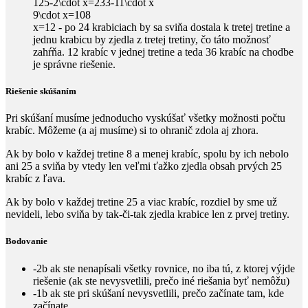
125-2\cdot x=233-11\cdot x
9\cdot x=108
x=12
- po
24
krabiciach by sa sviňa dostala k tretej tretine a
jednu krabicu by zjedla z tretej tretiny, čo táto možnosť
zahŕňa.
12
krabíc v jednej tretine a teda
36
krabíc na chodbe
je správne riešenie.
Riešenie skúšaním
Pri skúšaní musíme jednoducho vyskúšať všetky možnosti počtu
krabíc. Môžeme (a aj musíme) si to ohranič zdola aj zhora.
Ak by bolo v každej tretine
8
a menej krabíc, spolu by ich nebolo
ani
25
a sviňa by vtedy len veľmi ťažko zjedla obsah prvých
25
krabíc z ľava.
Ak by bolo v každej tretine
25
a viac krabíc, rozdiel by sme už
nevideli, lebo sviňa by tak-či-tak zjedla krabice len z prvej tretiny.
Bodovanie
-2b
ak ste nenapísali všetky rovnice, no iba tú, z ktorej výjde
riešenie (ak ste nevysvetlili, prečo iné riešania byť nemôžu)
-1b
ak ste pri skúšaní nevysvetlili, prečo začínate tam, kde
začínate