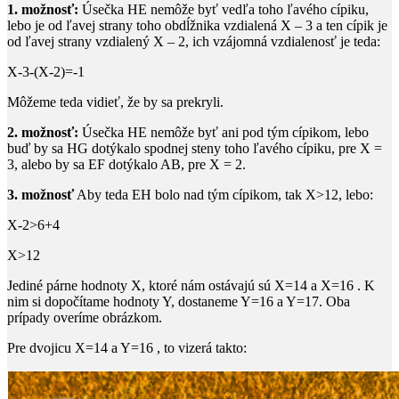
1. možnosť:
Úsečka
HE
nemôže byť vedľa toho ľavého cípiku,
lebo je od ľavej strany toho obdĺžnika vzdialená
X – 3
a ten cípik je
od ľavej strany vzdialený
X – 2
, ich vzájomná vzdialenosť je teda:
X-3-(X-2)=-1
Môžeme teda vidieť, že by sa prekryli.
2. možnosť:
Úsečka
HE
nemôže byť ani pod tým cípikom, lebo
buď by sa
HG
dotýkalo spodnej steny toho ľavého cípiku, pre
X =
3
, alebo by sa
EF
dotýkalo
AB
, pre
X = 2
.
3. možnosť
Aby teda
EH
bolo nad tým cípikom, tak
X>12
, lebo:
X-2>6+4
X>12
Jediné párne hodnoty
X
, ktoré nám ostávajú sú
X=14
a
X=16
. K
nim si dopočítame hodnoty
Y
, dostaneme
Y=16
a
Y=17
. Oba
prípady overíme obrázkom.
Pre dvojicu
X=14
a
Y=16
, to vizerá takto: