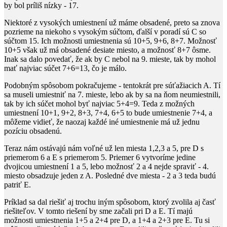
by bol príliš nízky -
17
.
Niektoré z vysokých umiestnení už máme obsadené, preto sa znova
pozrieme na niekoho s vysokým súčtom, ďalší v poradí sú C so
súčtom
15
. Ich možnosti umiestnenia sú
10+5, 9+6, 8+7
. Možnosť
10+5
však už má obsadené desiate miesto, a možnosť
8+7
ôsme.
Inak sa dalo povedať, že ak by C nebol na 9. mieste, tak by mohol
mať najviac súčet
7+6=13
, čo je málo.
Podobným spôsobom pokračujeme - tentokrát pre súťažiacich A. Tí
sa museli umiestniť na 7. mieste, lebo ak by sa na ňom neumiestnili,
tak by ich súčet mohol byť najviac
5+4=9
. Teda z možných
umiestnení
10+1, 9+2, 8+3, 7+4, 6+5
to bude umiestnenie
7+4
, a
môžeme vidieť, že naozaj každé iné umiestnenie má už jednu
pozíciu obsadenú.
Teraz nám ostávajú nám voľné už len miesta 1,2,3 a 5, pre D s
priemerom
6
a E s priemerom
5
. Priemer
6
vytvoríme jedine
dvojicou umiestnení 1 a 5, lebo možnosť 2 a 4 nejde spraviť - 4.
miesto obsadzuje jeden z A. Posledné dve miesta - 2 a 3 teda budú
patriť E.
Príklad sa dal riešiť aj trochu iným spôsobom, ktorý zvolila aj časť
riešiteľov. V tomto riešení by sme začali pri D a E. Tí majú
možnosti umiestnenia
1+5
a
2+4
pre D, a
1+4
a
2+3
pre E. Tu si