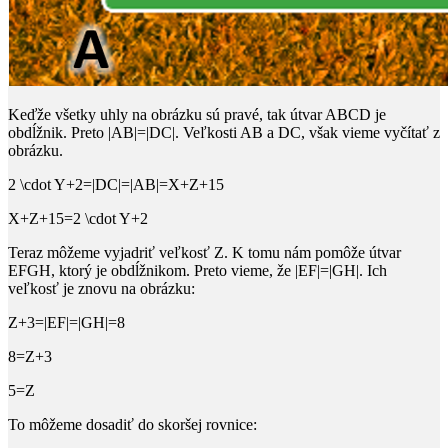
Keďže všetky uhly na obrázku sú pravé, tak útvar
ABCD
je
obdĺžnik. Preto
|AB|=|DC|
. Veľkosti
AB
a
DC
, však vieme vyčítať z
obrázku.
2 \cdot Y+2=|DC|=|AB|=X+Z+15
X+Z+15=2 \cdot Y+2
Teraz môžeme vyjadriť veľkosť
Z
. K tomu nám pomôže útvar
EFGH
, ktorý je obdĺžnikom. Preto vieme, že
|EF|=|GH|
. Ich
veľkosť je znovu na obrázku:
Z+3=|EF|=|GH|=8
8=Z+3
5=Z
To môžeme dosadiť do skoršej rovnice: