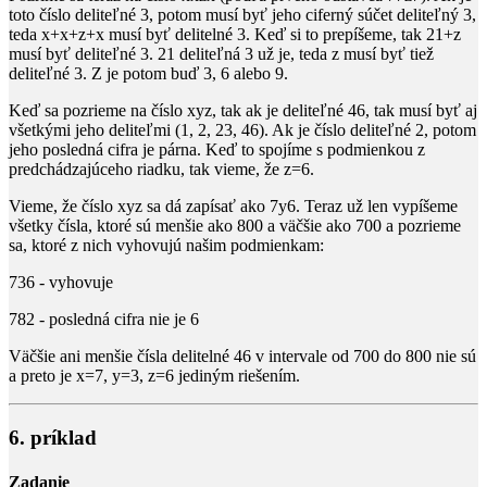
toto číslo deliteľné
3
, potom musí byť jeho ciferný súčet deliteľný
3
,
teda
x+x+z+x
musí byť delitelné
3
. Keď si to prepíšeme, tak
21+z
musí byť deliteľné
3
.
21
deliteľná
3
už je, teda
z
musí byť tiež
deliteľné
3
.
Z
je potom buď
3
,
6
alebo
9
.
Keď sa pozrieme na číslo
xyz
, tak ak je deliteľné
46
, tak musí byť aj
všetkými jeho deliteľmi
(1, 2, 23, 46)
. Ak je číslo deliteľné
2
, potom
jeho posledná cifra je párna. Keď to spojíme s podmienkou z
predchádzajúceho riadku, tak vieme, že
z=6
.
Vieme, že číslo
xyz
sa dá zapísať ako
7y6
. Teraz už len vypíšeme
všetky čísla, ktoré sú menšie ako
800
a väčšie ako
700
a pozrieme
sa, ktoré z nich vyhovujú našim podmienkam:
736
- vyhovuje
782
- posledná cifra nie je
6
Väčšie ani menšie čísla delitelné
46
v intervale od
700
do
800
nie sú
a preto je
x=7
,
y=3
,
z=6
jediným riešením.
6. príklad
Zadanie