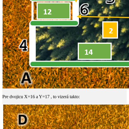
Pre dvojicu
X=16
a
Y=17
, to vizerá takto: