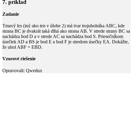
7. príklad
Zadanie
Tmavý les (iný ako ten v úlohe 2) má tvar trojuholníka
ABC
, kde
strana
BC
je dvakrát taká dlhá ako strana
AB
. V strede strany
BC
sa
nachádza bod
D
a v strede
AC
sa nachádza bod
S
. Priesečníkom
úsečiek
AD
a
BS
je bod
E
a bod
F
je stredom úsečky
EA
. Dokážte,
že uhol
ABF = EBD
.
Vzorové riešenie
Opravovali:
Qwedux