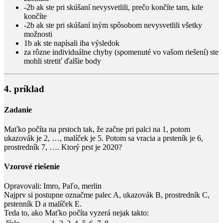
-2b
ak ste pri skúšaní nevysvetlili, prečo končíte tam, kde
končíte
-2b
ak ste pri skúšaní iným spôsobom nevysvetlili všetky
možnosti
1b
ak ste napísali iba výsledok
za rôzne individuálne chyby (spomenuté vo vašom riešení) ste
mohli stretiť ďalšie body
4. príklad
Zadanie
Maťko počíta na prstoch tak, že začne pri palci na
1
, potom
ukazovák je
2
, …, malíček je
5
. Potom sa vracia a prsteník je
6
,
prostredník
7
, …. Ktorý prst je
2020
?
Vzorové riešenie
Opravovali:
Imro, Paľo, merlin
Najprv si postupne označme palec
A
, ukazovák
B
, prostredník
C
,
prstenník
D
a malíček
E
.
Teda to, ako Maťko počíta vyzerá nejak takto: