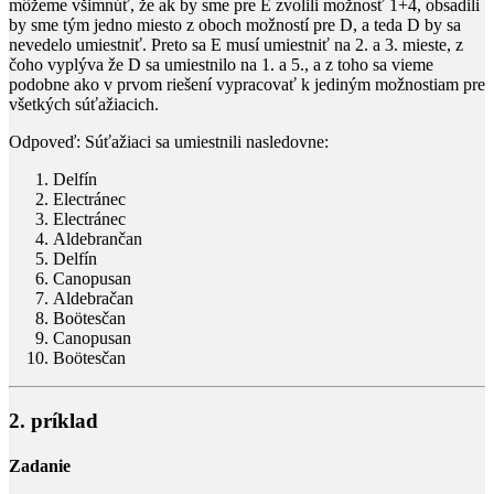
môžeme všimnúť, že ak by sme pre E zvolili možnosť
1+4
, obsadili
by sme tým jedno miesto z oboch možností pre D, a teda D by sa
nevedelo umiestniť. Preto sa E musí umiestniť na 2. a 3. mieste, z
čoho vyplýva že D sa umiestnilo na 1. a 5., a z toho sa vieme
podobne ako v prvom riešení vypracovať k jediným možnostiam pre
všetkých súťažiacich.
Odpoveď: Súťažiaci sa umiestnili nasledovne:
Delfín
Electránec
Electránec
Aldebrančan
Delfín
Canopusan
Aldebračan
Boötesčan
Canopusan
Boötesčan
2. príklad
Zadanie