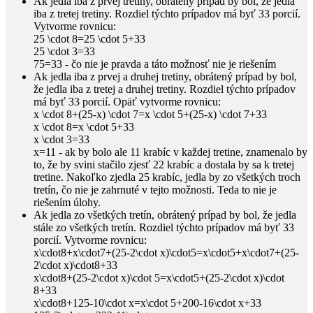
Ak jedla iba z prvej tretiny, obrátený prípad by bol, že jedla
iba z tretej tretiny. Rozdiel týchto prípadov má byť
33
porcií.
Vytvorme rovnicu:
25 \cdot 8=25 \cdot 5+33
25 \cdot 3=33
75=33
- čo nie je pravda a táto možnosť nie je riešením
Ak jedla iba z prvej a druhej tretiny, obrátený prípad by bol,
že jedla iba z tretej a druhej tretiny. Rozdiel týchto prípadov
má byť
33
porcií. Opäť vytvorme rovnicu:
x \cdot 8+(25-x) \cdot 7=x \cdot 5+(25-x) \cdot 7+33
x \cdot 8=x \cdot 5+33
x \cdot 3=33
x=11
- ak by bolo ale
11
krabíc v každej tretine, znamenalo by
to, že by svini stačilo zjesť
22
krabíc a dostala by sa k tretej
tretine. Nakoľko zjedla
25
krabíc, jedla by zo všetkých troch
tretín, čo nie je zahrnuté v tejto možnosti. Teda to nie je
riešením úlohy.
Ak jedla zo všetkých tretín, obrátený prípad by bol, že jedla
stále zo všetkých tretín. Rozdiel týchto prípadov má byť
33
porcií. Vytvorme rovnicu:
x\cdot8+x\cdot7+(25-2\cdot x)\cdot5=x\cdot5+x\cdot7+(25-
2\cdot x)\cdot8+33
x\cdot8+(25-2\cdot x)\cdot 5=x\cdot5+(25-2\cdot x)\cdot
8+33
x\cdot8+125-10\cdot x=x\cdot 5+200-16\cdot x+33