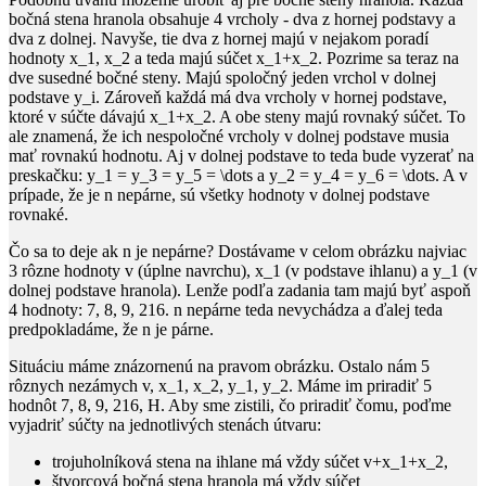
bočná stena hranola obsahuje 4 vrcholy - dva z hornej podstavy a
dva z dolnej. Navyše, tie dva z hornej majú v nejakom poradí
hodnoty
x_1, x_2
a teda majú súčet
x_1+x_2
. Pozrime sa teraz na
dve susedné bočné steny. Majú spoločný jeden vrchol v dolnej
podstave
y_i
. Zároveň každá má dva vrcholy v hornej podstave,
ktoré v súčte dávajú
x_1+x_2
. A obe steny majú rovnaký súčet. To
ale znamená, že ich nespoločné vrcholy v dolnej podstave musia
mať rovnakú hodnotu. Aj v dolnej podstave to teda bude vyzerať na
preskačku:
y_1 = y_3 = y_5 = \dots
a
y_2 = y_4 = y_6 = \dots
. A v
prípade, že je
n
nepárne, sú všetky hodnoty v dolnej podstave
rovnaké.
Čo sa to deje ak
n
je nepárne? Dostávame v celom obrázku najviac
3 rôzne hodnoty
v
(úplne navrchu),
x_1
(v podstave ihlanu) a
y_1
(v
dolnej podstave hranola). Lenže podľa zadania tam majú byť aspoň
4 hodnoty:
7, 8, 9, 216
.
n
nepárne teda nevychádza a ďalej teda
predpokladáme, že
n
je párne.
Situáciu máme znázornenú na pravom obrázku. Ostalo nám 5
rôznych nezámych
v, x_1, x_2, y_1, y_2
. Máme im priradiť 5
hodnôt
7, 8, 9, 216, H
. Aby sme zistili, čo priradiť čomu, poďme
vyjadriť súčty na jednotlivých stenách útvaru:
trojuholníková stena na ihlane má vždy súčet
v+x_1+x_2
,
štvorcová bočná stena hranola má vždy súčet