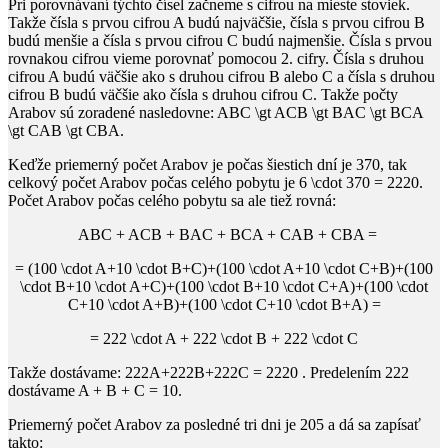
Pri porovnávaní týchto čísel začneme s cifrou na mieste stoviek.
Takže čísla s prvou cifrou
A
budú najväčšie, čísla s prvou cifrou
B
budú menšie a čísla s prvou cifrou
C
budú najmenšie. Čísla s prvou
rovnakou cifrou vieme porovnať pomocou 2. cifry. Čísla s druhou
cifrou
A
budú väčšie ako s druhou cifrou
B
alebo
C
a čísla s druhou
cifrou
B
budú väčšie ako čísla s druhou cifrou
C
. Takže počty
Arabov sú zoradené nasledovne:
ABC \gt ACB \gt BAC \gt BCA
\gt CAB \gt CBA
.
Keďže priemerný počet Arabov je počas šiestich dní je
370
, tak
celkový počet Arabov počas celého pobytu je
6 \cdot 370 = 2220
.
Počet Arabov počas celého pobytu sa ale tiež rovná:
ABC + ACB + BAC + BCA + CAB + CBA =
= (100 \cdot A+10 \cdot B+C)+(100 \cdot A+10 \cdot C+B)+(100
\cdot B+10 \cdot A+C)+(100 \cdot B+10 \cdot C+A)+(100 \cdot
C+10 \cdot A+B)+(100 \cdot C+10 \cdot B+A) =
= 222 \cdot A + 222 \cdot B + 222 \cdot C
Takže dostávame:
222A+222B+222C = 2220
. Predelením
222
dostávame
A + B + C = 10
.
Priemerný počet Arabov za posledné tri dni je
205
a dá sa zapísať
takto: