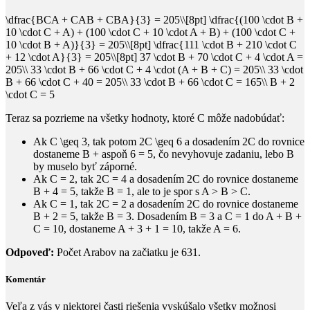
\dfrac{BCA + CAB + CBA}{3} = 205\\[8pt] \dfrac{(100 \cdot B +
10 \cdot C + A) + (100 \cdot C + 10 \cdot A + B) + (100 \cdot C +
10 \cdot B + A)}{3} = 205\\[8pt] \dfrac{111 \cdot B + 210 \cdot C
+ 12 \cdot A}{3} = 205\\[8pt] 37 \cdot B + 70 \cdot C + 4 \cdot A =
205\\ 33 \cdot B + 66 \cdot C + 4 \cdot (A + B + C) = 205\\ 33 \cdot
B + 66 \cdot C + 40 = 205\\ 33 \cdot B + 66 \cdot C = 165\\ B + 2
\cdot C = 5
Teraz sa pozrieme na všetky hodnoty, ktoré C môže nadobúdať:
Ak
C \geq 3
, tak potom
2C \geq 6
a dosadením
2C
do rovnice
dostaneme
B +
aspoň
6 = 5
, čo nevyhovuje zadaniu, lebo
B
by muselo byť záporné.
Ak
C = 2
, tak
2C = 4
a dosadením
2C
do rovnice dostaneme
B + 4 = 5
, takže
B = 1
, ale to je spor s
A > B > C
.
Ak
C = 1
, tak
2C = 2
a dosadením
2C
do rovnice dostaneme
B + 2 = 5
, takže
B = 3
. Dosadením
B = 3
a
C = 1
do
A + B +
C = 10
, dostaneme
A + 3 + 1 = 10
, takže
A = 6
.
Odpoveď:
Počet Arabov na začiatku je
631
.
Komentár
Veľa z vás v niektorej časti riešenia vyskúšalo všetky možnosi