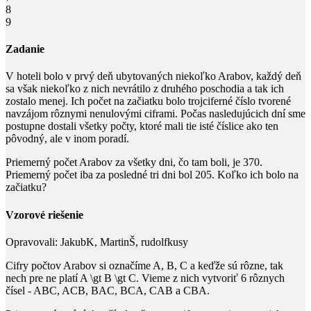
8
9
Zadanie
V hoteli bolo v prvý deň ubytovaných niekoľko Arabov, každý deň
sa však niekoľko z nich nevrátilo z druhého poschodia a tak ich
zostalo menej. Ich počet na začiatku bolo trojciferné číslo tvorené
navzájom rôznymi nenulovými ciframi. Počas nasledujúcich dní sme
postupne dostali všetky počty, ktoré mali tie isté číslice ako ten
pôvodný, ale v inom poradí.
Priemerný počet Arabov za všetky dni, čo tam boli, je
370
.
Priemerný počet iba za posledné tri dni bol
205
. Koľko ich bolo na
začiatku?
Vzorové riešenie
Opravovali:
JakubK, MartinŠ, rudolfkusy
Cifry počtov Arabov si označíme
A
,
B
,
C
a keďže sú rôzne, tak
nech pre ne platí
A \gt B \gt C
. Vieme z nich vytvoriť
6
rôznych
čísel -
ABC
,
ACB
,
BAC
,
BCA
,
CAB
a
CBA
.