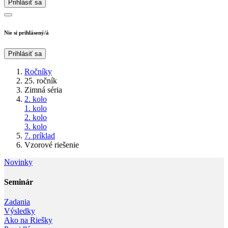
Prihlásiť sa
Nie si prihlásený/á
Prihlásiť sa
Ročníky
25. ročník
Zimná séria
2. kolo
1. kolo
2. kolo
3. kolo
7. príklad
Vzorové riešenie
Novinky
Seminár‎
Zadania
Výsledky
Ako na Riešky