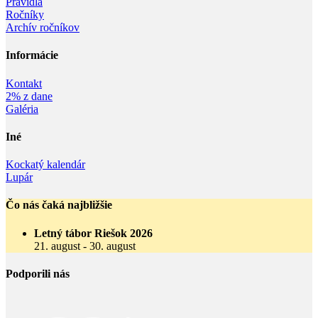
Pravidlá
Ročníky
Archív ročníkov
Informácie‎
Kontakt
2% z dane
Galéria
Iné
Kockatý kalendár
Lupár
Čo nás čaká najbližšie
Letný tábor Riešok 2026
21. august
-
30. august
Podporili nás