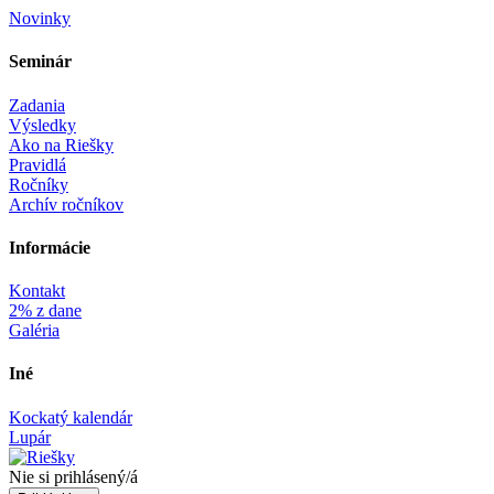
Novinky
Seminár‎
Zadania
Výsledky
Ako na Riešky
Pravidlá
Ročníky
Archív ročníkov
Informácie‎
Kontakt
2% z dane
Galéria
Iné
Kockatý kalendár
Lupár
Nie si prihlásený/á