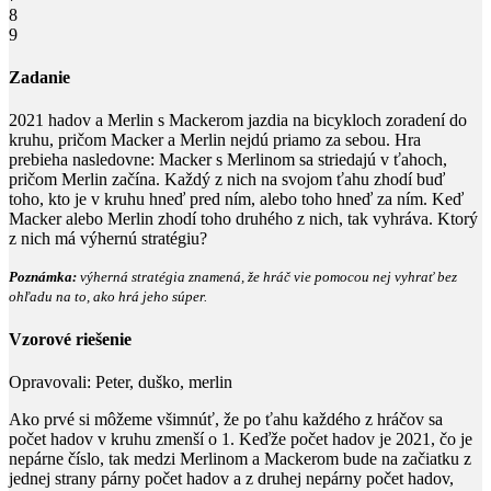
8
9
Zadanie
2021
hadov a Merlin s Mackerom jazdia na bicykloch zoradení do
kruhu, pričom Macker a Merlin nejdú priamo za sebou. Hra
prebieha nasledovne: Macker s Merlinom sa striedajú v ťahoch,
pričom Merlin začína. Každý z nich na svojom ťahu zhodí buď
toho, kto je v kruhu hneď pred ním, alebo toho hneď za ním. Keď
Macker alebo Merlin zhodí toho druhého z nich, tak vyhráva. Ktorý
z nich má výhernú stratégiu?
Poznámka:
výherná stratégia znamená, že hráč vie pomocou nej vyhrať bez
ohľadu na to, ako hrá jeho súper.
Vzorové riešenie
Opravovali:
Peter, duško, merlin
Ako prvé si môžeme všimnúť, že po ťahu každého z hráčov sa
počet hadov v kruhu zmenší o
1
. Keďže počet hadov je
2021
, čo je
nepárne číslo, tak medzi Merlinom a Mackerom bude na začiatku z
jednej strany párny počet hadov a z druhej nepárny počet hadov,