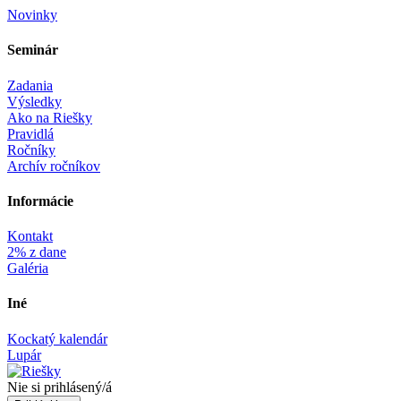
Novinky
Seminár‎
Zadania
Výsledky
Ako na Riešky
Pravidlá
Ročníky
Archív ročníkov
Informácie‎
Kontakt
2% z dane
Galéria
Iné
Kockatý kalendár
Lupár
Nie si prihlásený/á