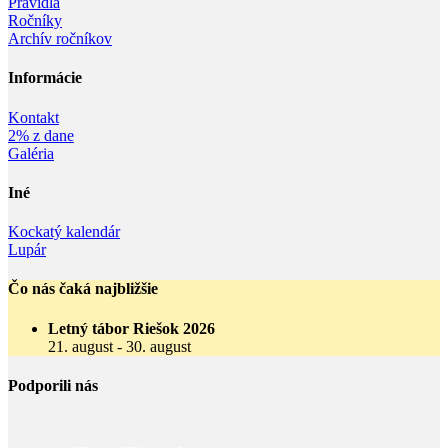
Pravidlá
Ročníky
Archív ročníkov
Informácie‎
Kontakt
2% z dane
Galéria
Iné
Kockatý kalendár
Lupár
Čo nás čaká najbližšie
Letný tábor Riešok 2026
21. august
-
30. august
Podporili nás