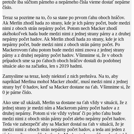
pretože iba súčtom párneho a nepárneho čísla vieme dostať nepárne
číslo.
Teraz sa pozrime na to, čo sa stane po prvom ťahu oboch hráčov.
Ak Merlin zhodí hada zo strany, kde je ich párny počet, bude medzi
nimi z oboch strán nepárny počet. Potom nech Macker zhodí
akéhokoľvek hada bude medzi nimi z jednej strany párny a z druhej
nepárny počet hadov. Ak Merlin zhodí hada zo strany, kde je ich
nepárny počet, bude medzi nimi z oboch strán párny počet. Po
Mackerovom ťahu potom bude medzi nimi znova z jednej strany
párny a z druhej nepárny počet hadov. Všimnime si, že v oboch
prípadoch sme sa po ťahoch oboch hráčov dostali do podobnej
situácie ako na začiatku, len s
2019
​ hadmi.
Zamyslime sa teraz, kedy niektorí z nich prehráva. Na to, aby
napríklad Merlina mohol Macker zhodiť, musí medzi nimi z jednej
strany byť
0
hadov, keď sa Macker dostane na ťah. Všimnime si, že
0
​ je párne číslo.
Ako sme už ukázali, Merlin sa dostane na ťah vždy v situácii, že z
jednej strany je medzi ním a Mackerom párny počet hadov a z
druhej nepárny. Potom si vie vždy vybrať či po jeho ťahu bude
medzi nimi z oboch strán párny počet alebo nepárny počet hadov.
Teda vie zabezpečiť aby sa Macker dostal na ťah v situácii, že je
medzi nimi z oboch strán nepárny počet hadov, a teda ani jeden z