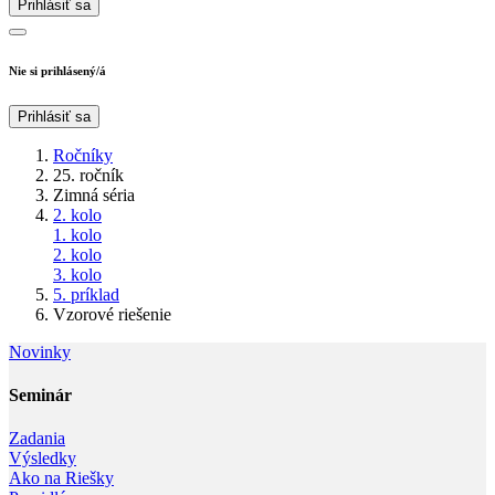
Prihlásiť sa
Nie si prihlásený/á
Prihlásiť sa
Ročníky
25. ročník
Zimná séria
2. kolo
1. kolo
2. kolo
3. kolo
5. príklad
Vzorové riešenie
Novinky
Seminár‎
Zadania
Výsledky
Ako na Riešky