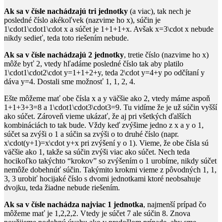
Ak sa v čísle nachádzajú tri jednotky
(a viac), tak nech je
posledné číslo akékoľvek (nazvime ho
x
), súčin je
1\cdot1\cdot1\cdot x
a súčet je
1+1+1+x
​. Avšak
x=3\cdot x
​ nebude
nikdy sedieť, teda toto riešením nebude.
Ak sa v čísle nachádzajú 2 jednotky
, tretie číslo (nazvime ho
x
)
môže byť
2
, vtedy hľadáme posledné číslo tak aby platilo
1\cdot1\cdot2\cdot y=1+1+2+y
​, teda
2\cdot y=4+y
​ po odčítaní
y
dáva
y=4
​. Dostali sme možnosť
1, 1, 2, 4
​.
Ešte môžeme mať obe čísla
x
​ a
y
​ väčšie ako
2
​, vtedy máme aspoň
1+1+3+3=8
​ a
1\cdot1\cdot3\cdot3=9
​. Tu vidíme že je už súčin vyšší
ako súčet. Zároveň vieme ukázať, že aj pri všetkých ďalších
kombináciách to tak bude. Vždy keď zvýšime jedno z
x
​ a
y
​ o
1
​,
súčet sa zvýši o
1
​ a súčin sa zvýši o to druhé číslo (napr.
x\cdot(y+1)=x\cdot y+x
​ pri zvýšení
y
​ o
1
​). Vieme, že obe čísla sú
väčšie ako
1
​, takže sa súčin zvýši viac ako súčet. Nech teda
hocikoľko takýchto “krokov” so zvýšením o
1
​ urobíme, nikdy súčet
nemôže dobehnúť súčin. Takýmito krokmi vieme z pôvodných
1, 1,
3, 3
​ urobiť hocijaké číslo s dvomi jednotkami ktoré neobsahuje
dvojku, teda žiadne nebude riešením.
Ak sa v čísle nachádza najviac
1
​ jednotka
, najmenší prípad čo
môžeme mať je
1,2,2,2
​. Vtedy je súčet
7
​ ale súčin
8
​. Znova