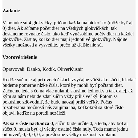
Zadanie
V ponuke sú
4
glokvičky, pričom každá má niekoľko (môže byť aj
0
) dier. Ak sčítame počet dier na všetkých glokvičkách, tak
dostaneme rovnaké číslo, ako keď vynásobíme počty dier na každej
glokvičke. Zistite, koľko dier majú jednotlivé glokvičky. Nájdite
všetky možnosti a vysvetlite, prečo už ďalšie nie sú.
Vzorové riešenie
Opravovali:
Danko, Kodík, OliverKusnir
Keďže súčin je aj pri dvoch číslach zvyčajne väčší ako súčet, hľadať
budeme pomerne nízke čísla, ktoré by mohli byť počtami dier.
Začneme teda s čo najviac nulami, skúsime jednotky a tak ďalej, až
kým sa nám nebude zdať súčin vždy príliš veľký. Potom sa
pokúsime zdôvodniť, že bude naozaj príliš veľký. Počas
rozoberania možností nás zaujíma iba, koľkokrát sa ktoré číslo
objaví, keďže na poradí nezáleží.
Ak sa v čísle nachádza
0
, súčin bude určite
0
, a teda, aby bol aj
súčet
0
, musia byť aj všetky ostatné čísla nuly. Teda máme jednu
odpoveď,
0, 0, 0, 0
, a prešli sme všetky možnosti s nulami.