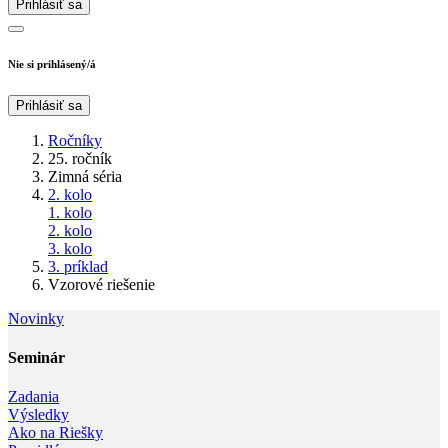
Prihlásiť sa
Nie si prihlásený/á
Prihlásiť sa
Ročníky
25. ročník
Zimná séria
2. kolo
1. kolo
2. kolo
3. kolo
3. príklad
Vzorové riešenie
Novinky
Seminár‎
Zadania
Výsledky
Ako na Riešky