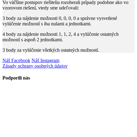
Vo väčšine postupov riešitelia rozoberali prípady podobne ako vo
vzorovom riešení, vtedy sme udeľovali:
3
​ body za nájdenie možnosti
0, 0, 0, 0
a správne vysvetlené
vylúčenie možností s iba nulami a jednotkami.
4
​ body za nájdenie možnosti
1, 1, 2, 4
​ a vylúčenie ostatných
možností s aspoň
2
​ jednotkami.
3
​ body za vylúčenie všetkých ostatných možností.
Náš Facebook
Náš Instagram
Zásady ochrany osobných údajov
Podporili nás