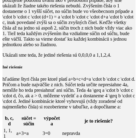
použijeme podobnú úvahu ako v predošlom prípade, aby sme
ukázali že žiadne takéto riešenia nebudú. Zvýšením čísla o
1
dostaneme o
1
​ vyšší súčet, no súčin bude vo všeobecnom prípade
a
\cdot b \cdot c \cdot (d+1)
​ =
a \cdot b \cdot c \cdot d+a \cdot b \cdot
c
​, inak povedané zvýši sa o súčin zvyšných čísel. Keďže všetky
čísla až na jedno sú aspoň
2
​, súčin troch z nich bude vždy viac ako
1
​. Tiež teda každým zvýšením iba vzdialime súčin od súčtu, bude
ešte väčší. Takto sa vieme dostať ku každej kombinácii s jednou
jednotkou alebo so žiadnou.
Ukázali sme teda, že jediné riešenia sú
0,0,0,0
​ a
1,1,2,4
​.
Iné riešenie
hľadáme štyri čísla pre ktoré platí
a+b+c+d=a \cdot b \cdot c \cdot d
​.
Pričom
a
bude najväčšie z nich. Súčet teda určite nepresiahne
4a
​,
nemôže ho teda presiahnuť ani súčin. Teda
4a \geq a \cdot b \cdot c
\cdot d
​, čo, ak
a > 0
, môžeme vydeliť
a
​ a dostaneme
4 \geq b \cdot c
\cdot d
​. Jediné kombinácie ktoré vyhovujú (vždy zoradené od
najmenšieho čísla) si rozoberieme v tabuľke, a dopočítame
a
​:
b, c,
súčet
=
výpočet
je to riešenie?
d
súčin
a
1, 1,
a+3=a
3=0
nepravda
1