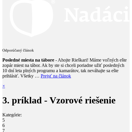
Odporúčaný článok
Posledné miesta na tábore
- Ahojte Rieškari! Máme voľných ešte
zopár miest na tábor. Ak by ste si chceli poriadne užiť posledných
10 dní leta plných programu a kamarátov, tak neváhajte sa ešte
prihlásiť. Všetky …
Prejsť na článok
×
3. príklad - Vzorové riešenie
Kategórie:
5
6
7