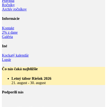
Pravidlá
Ročníky
Archív ročníkov
Informácie‎
Kontakt
2% z dane
Galéria
Iné
Kockatý kalendár
Lupár
Čo nás čaká najbližšie
Letný tábor Riešok 2026
21. august
-
30. august
Podporili nás