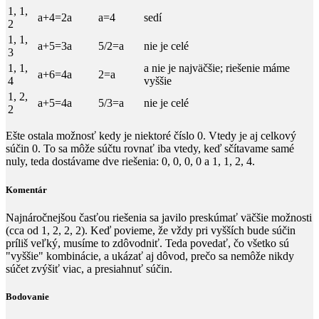
1, 1,
a+4=2a
a=4
sedí
2
1, 1,
a+5=3a
5/2=a
nie je celé
3
1, 1,
a
nie je najväčšie; riešenie máme
a+6=4a
2=a
4
vyššie
1, 2,
a+5=4a
5/3=a
nie je celé
2
Ešte ostala možnosť kedy je niektoré číslo
0
​. Vtedy je aj celkový
súčin
0
​. To sa môže súčtu rovnať iba vtedy, keď sčítavame samé
nuly, teda dostávame dve riešenia:
0, 0, 0, 0
​ a
1, 1, 2, 4
.
Komentár
Najnáročnejšou časťou riešenia sa javilo preskúmať väčšie možnosti
(cca od
1, 2, 2, 2
​). Keď povieme, že vždy pri vyšších bude súčin
príliš veľký, musíme to zdôvodniť. Teda povedať, čo všetko sú
"vyššie" kombinácie, a ukázať aj dôvod, prečo sa nemôže nikdy
súčet zvýšiť viac, a presiahnuť súčin.
Bodovanie