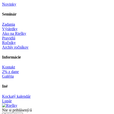
Novinky
Seminár‎
Zadania
Výsledky
Ako na Riešky
Pravidlá
Ročníky
Archív ročníkov
Informácie‎
Kontakt
2% z dane
Galéria
Iné
Kockatý kalendár
Lupár
Nie si prihlásený/á