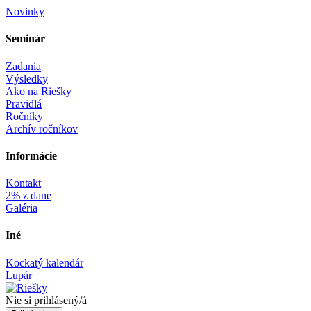
Novinky
Seminár‎
Zadania
Výsledky
Ako na Riešky
Pravidlá
Ročníky
Archív ročníkov
Informácie‎
Kontakt
2% z dane
Galéria
Iné
Kockatý kalendár
Lupár
Nie si prihlásený/á