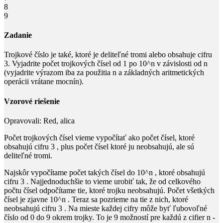
8
9
Zadanie
Trojkové číslo je také, ktoré je deliteľné tromi alebo obsahuje cifru
3
. Vyjadrite počet trojkových čísel od
1
po
10^n
v závislosti od
n
(vyjadrite výrazom iba za použitia
n
a základných aritmetických
operácii vrátane mocnín).
Vzorové riešenie
Opravovali:
Red, alica
Počet trojkových čísel vieme vypočítať ako počet čísel, ktoré
obsahujú cifru
3
, plus počet čísel ktoré ju neobsahujú, ale sú
deliteľné tromi.
Najskôr vypočítame počet takých čísel do
10^n
, ktoré obsahujú
cifru
3
. Najjednoduchšie to vieme urobiť tak, že od celkového
počtu čísel odpočítame tie, ktoré trojku neobsahujú. Počet všetkých
čísel je zjavne
10^n
. Teraz sa pozrieme na tie z nich, ktoré
neobsahujú cifru
3
. Na mieste každej cifry môže byť ľubovoľné
číslo od
0
do
9
okrem trojky. To je
9
možností pre každú z cifier
n
-