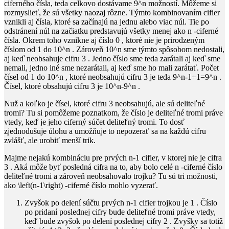
ciferného čísla, teda celkovo dostávame
9^n
možností. Môžeme si
rozmyslieť, že sú všetky naozaj rôzne. Týmto kombinovaním cifier
vznikli aj čísla, ktoré sa začínajú na jednu alebo viac núl. Tie po
odstránení núl na začiatku predstavujú všetky menej ako
n
-ciferné
čísla. Okrem toho vznikne aj číslo
0
, ktoré nie je prirodzeným
číslom od
1
do
10^n
. Zároveň
10^n
sme týmto spôsobom nedostali,
aj keď neobsahuje cifru
3
. Jedno číslo sme teda zarátali aj keď sme
nemali, jedno iné sme nezarátali, aj keď sme ho mali zarátať. Počet
čísel od
1
do
10^n
, ktoré neobsahujú cifru
3
je teda
9^n-1+1=9^n
.
Čísel, ktoré obsahujú cifru
3
je
10^n-9^n
.
Nuž a koľko je čísel, ktoré cifru
3
neobsahujú, ale sú deliteľné
tromi? Tu si pomôžeme poznatkom, že číslo je deliteľné tromi práve
vtedy, keď je jeho ciferný súčet deliteľný tromi. To dosť
zjednodušuje úlohu a umožňuje to nepozerať sa na každú cifru
zvlášť, ale urobiť menší trik.
Majme nejakú kombináciu pre prvých
n-1
cifier, v ktorej nie je cifra
3
. Aká môže byť posledná cifra na to, aby bolo celé
n
-ciferné číslo
deliteľné tromi a zároveň neobsahovalo trojku? Tu sú tri možnosti,
ako
\left(n-1\right)
-ciferné číslo mohlo vyzerať.
Zvyšok po delení súčtu prvých
n-1
cifier trojkou je
1
. Číslo
po pridaní poslednej cifry bude deliteľné tromi práve vtedy,
keď bude zvyšok po delení poslednej cifry
2
. Zvyšky sa totiž