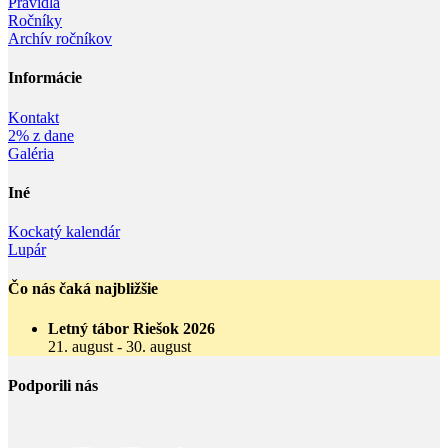
Pravidlá
Ročníky
Archív ročníkov
Informácie‎
Kontakt
2% z dane
Galéria
Iné
Kockatý kalendár
Lupár
Čo nás čaká najbližšie
Letný tábor Riešok 2026
21. august
-
30. august
Podporili nás