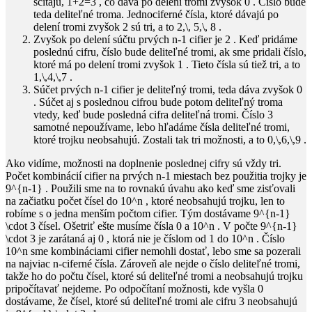
sčítajú,
1+2=3
, čo dáva po delení tromi zvyšok
0
. Číslo bude
teda deliteľné troma. Jednociferné čísla, ktoré dávajú po
delení tromi zvyšok
2
sú tri, a to
2,\, 5,\, 8
.
Zvyšok po delení súčtu prvých
n-1
cifier je
2
. Keď pridáme
poslednú cifru, číslo bude deliteľné tromi, ak sme pridali číslo,
ktoré má po delení tromi zvyšok
1
. Tieto čísla sú tiež tri, a to
1,\,4,\,7
.
Súčet prvých
n-1
cifier je deliteľný tromi, teda dáva zvyšok
0
. Súčet aj s poslednou cifrou bude potom deliteľný troma
vtedy, keď bude posledná cifra deliteľná tromi. Číslo
3
samotné nepoužívame, lebo hľadáme čísla deliteľné tromi,
ktoré trojku neobsahujú. Zostali tak tri možnosti, a to
0,\,6,\,9
.
Ako vidíme, možnosti na doplnenie poslednej cifry sú vždy tri.
Počet kombinácií cifier na prvých
n-1
miestach bez použitia trojky je
9^{n-1}
. Použili sme na to rovnakú úvahu ako keď sme zisťovali
na začiatku počet čísel do
10^n
, ktoré neobsahujú trojku, len to
robíme s o jedna menším počtom cifier. Tým dostávame
9^{n-1}
\cdot 3
čísel. Ošetriť ešte musíme čísla
0
a
10^n
. V počte
9^{n-1}
\cdot 3
je zarátaná aj
0
, ktorá nie je číslom od
1
do
10^n
. Číslo
10^n
sme kombináciami cifier nemohli dostať, lebo sme sa pozerali
na najviac
n
-ciferné čísla. Zároveň ale nejde o číslo deliteľné tromi,
takže ho do počtu čísel, ktoré sú deliteľné tromi a neobsahujú trojku
pripočítavať nejdeme. Po odpočítaní možnosti, kde vyšla
0
dostávame, že čísel, ktoré sú deliteľné tromi ale cifru
3
neobsahujú