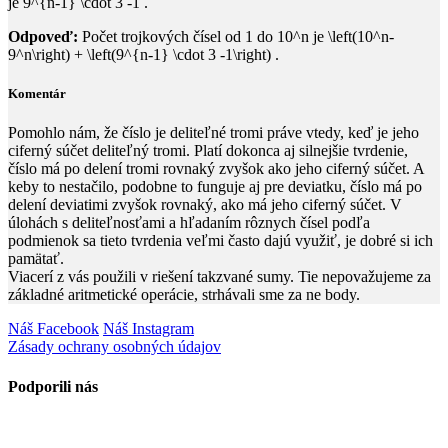
je
9^{n-1} \cdot 3 -1
.
Odpoveď:
Počet trojkových čísel od
1
do
10^n
je
\left(10^n-
9^n\right) + \left(9^{n-1} \cdot 3 -1\right)
.
Komentár
Pomohlo nám, že číslo je deliteľné tromi práve vtedy, keď je jeho
ciferný súčet deliteľný tromi. Platí dokonca aj silnejšie tvrdenie,
číslo má po delení tromi rovnaký zvyšok ako jeho ciferný súčet. A
keby to nestačilo, podobne to funguje aj pre deviatku, číslo má po
delení deviatimi zvyšok rovnaký, ako má jeho ciferný súčet. V
úlohách s deliteľnosťami a hľadaním rôznych čísel podľa
podmienok sa tieto tvrdenia veľmi často dajú využiť, je dobré si ich
pamätať.
Viacerí z vás použili v riešení takzvané sumy. Tie nepovažujeme za
základné aritmetické operácie, strhávali sme za ne body.
Náš Facebook
Náš Instagram
Zásady ochrany osobných údajov
Podporili nás