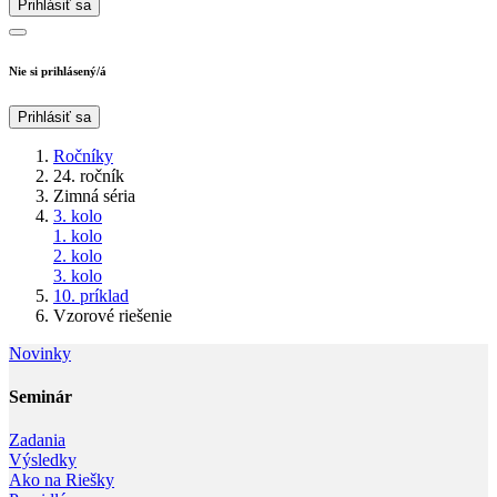
Prihlásiť sa
Nie si prihlásený/á
Prihlásiť sa
Ročníky
24. ročník
Zimná séria
3. kolo
1. kolo
2. kolo
3. kolo
10. príklad
Vzorové riešenie
Novinky
Seminár‎
Zadania
Výsledky
Ako na Riešky