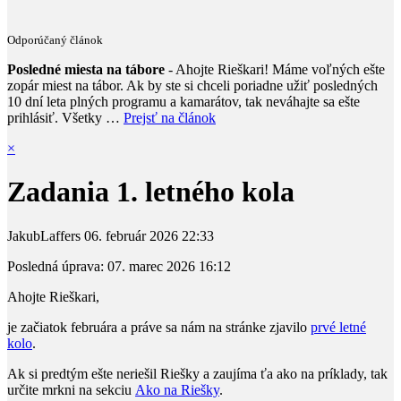
Odporúčaný článok
Posledné miesta na tábore
- Ahojte Rieškari! Máme voľných ešte
zopár miest na tábor. Ak by ste si chceli poriadne užiť posledných
10 dní leta plných programu a kamarátov, tak neváhajte sa ešte
prihlásiť. Všetky …
Prejsť na článok
×
Zadania 1. letného kola
JakubLaffers
06. február 2026
22:33
Posledná úprava:
07. marec 2026
16:12
Ahojte Rieškari,
je začiatok februára a práve sa nám na stránke zjavilo
prvé letné
kolo
.
Ak si predtým ešte neriešil Riešky a zaujíma ťa ako na príklady, tak
určite mrkni na sekciu
Ako na Riešky
.