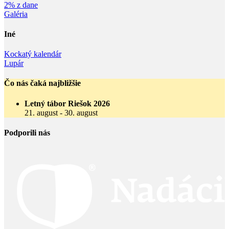
2% z dane
Galéria
Iné
Kockatý kalendár
Lupár
Čo nás čaká najbližšie
Letný tábor Riešok 2026
21. august
-
30. august
Podporili nás