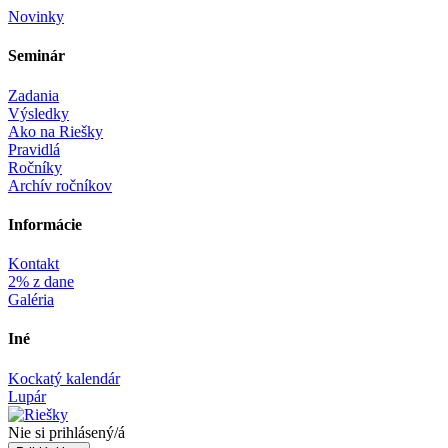
Novinky
Seminár‎
Zadania
Výsledky
Ako na Riešky
Pravidlá
Ročníky
Archív ročníkov
Informácie‎
Kontakt
2% z dane
Galéria
Iné
Kockatý kalendár
Lupár
Nie si prihlásený/á